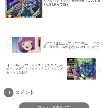
グ・ゲヘナマギア』効果考察｜コスト重
いだけあって強ぇ
【アニメ遊戯王セブンス第70話】「その
者、裏七星」感想｜忍びの者じゃったか
【バトル・オブ・カオス｜オススメ汎用
カード５選】イリュージョン＆ソウルズ
セットに注目！
コメント
コメントを書き込む