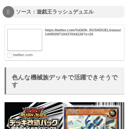
ソース：遊戯王ラッシュデュエル
https://twitter.com/YuGiOh_RUSHDUEL/status/
1449509710437044226?s=20
twitter.com
色んな機械族デッキで活躍できそうで
す