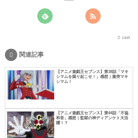
cast
関連記事
【アニメ遊戯王セブンス】第38話「マキ
シマムを掘り起こせ！」感想｜激突マキ
シマム！
【アニメ遊戯王セブンス】第44話「不協
和音」感想｜監獄の神ディアンケト大活
躍！？