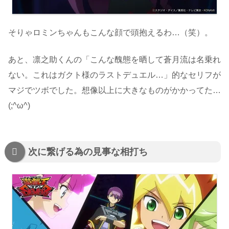
そりゃロミンちゃんもこんな顔で頭抱えるわ…（笑）。
あと、凛之助くんの「こんな醜態を晒して蒼月流は名乗れ
ない。これはガクト様のラストデュエル…」的なセリフが
マジでツボでした。想像以上に大きなものがかかってた…
(;^ω^)
次に繋げる為の見事な相打ち