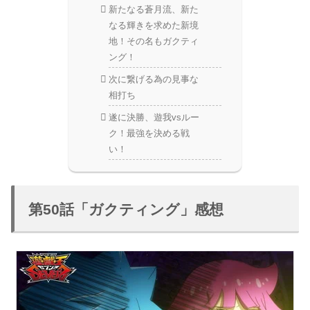
新たなる蒼月流、新た
なる輝きを求めた新境
地！その名もガクティ
ング！
次に繋げる為の見事な
相打ち
遂に決勝、遊我vsルー
ク！最強を決める戦
い！
第50話「ガクティング」感想