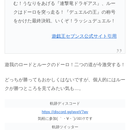
む！うなりをあげる『連撃竜ドラギアス』、ルー
クはドーロを突っ走る！『デュエルの王』の称号
をかけた最終決戦、いくぞ！ラッシュデュエル！
遊戯王セブンス公式サイト引用
遊我のロードとルークのドーロ！二つの道が今激突する！
どっちが勝ってもおかしくはないですが、個人的にはルー
クが勝つところを見てみたい気も…。
軌跡ディスコード
https://discord.gg/wveV7wv
気軽に参加( ｀・∀・´)ﾉﾖﾛｼｸです
軌跡ツイッター