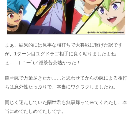
まぁ、結果的には見事な相打ちで大将戦に繋げた訳です
が、1ターン目ユグドラゴ相手に良く粘りましたよね
ぇ……( ｀ー´)ノ滅茶苦茶熱かった！
罠⇒罠で万策尽きたか……と思わせてからの罠による相打
ちは意外性たっぷりで、本当にワクワクしましたね。
同じく迷走していた蘭世君も無事帰って来てくれたし、本
当にめでたしめでたしです。