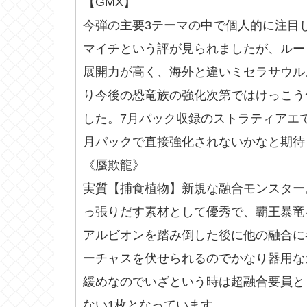
【GMX】
今弾の主要3テーマの中で個人的に注目
マイチという評が見られましたが、ルー
展開力が高く、海外と違いミセラサウル
り今後の恐竜族の強化次第ではけっこう
した。7月パック収録のストラティアエで
月パックで直接強化されないかなと期待
《蜃欺龍》
実質【捕食植物】新規な融合モンスター
っ張りだす素材として優秀で、覇王暴竜
アルビオンを踏み倒した後に他の融合に
ーチャスを伏せられるのでかなり器用な
緩めなのでいざという時は超融合要員と
ない1枚となっています。