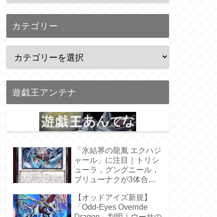
カテゴリー
遊戯王アンテナ
「氷結界の龍胤 エクハジ
ャール」に注目｜トリシ
ューラ，グングニール，
ブリューナクが3体合
体！
【オッドアイズ新規】
「Odd-Eyes Override
Dragon」判明｜ウーサの