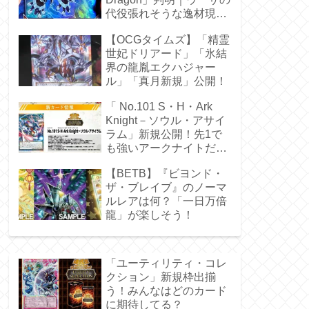
代役張れそうな逸材現
る！
【OCGタイムズ】「精霊
世妃ドリアード」「氷結
界の龍胤エクハジャー
ル」「真月新規」公開！
「 No.101 S・H・Ark
Knight－ソウル・アサイ
ラム」新規公開！先1で
も強いアークナイトだ
ぁ！
【BETB】『ビヨンド・
ザ・ブレイブ』のノーマ
ルレアは何？「一日万倍
龍」が楽しそう！
「ユーティリティ・コレ
クション」新規枠出揃
う！みんなはどのカード
に期待してる？