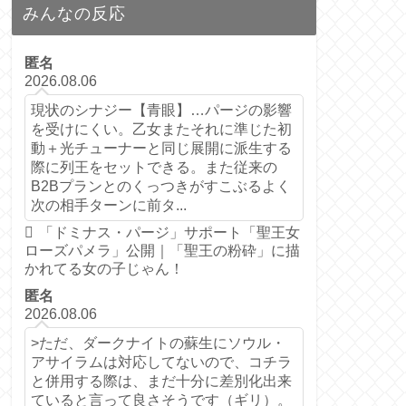
みんなの反応
匿名
2026.08.06
現状のシナジー【青眼】…パージの影響
を受けにくい。乙女またそれに準じた初
動＋光チューナーと同じ展開に派生する
際に列王をセットできる。また従来の
B2Bプランとのくっつきがすこぶるよく
次の相手ターンに前タ...
「ドミナス・パージ」サポート「聖王女
ローズパメラ」公開｜「聖王の粉砕」に描
かれてる女の子じゃん！
匿名
2026.08.06
>ただ、ダークナイトの蘇生にソウル・
アサイラムは対応してないので、コチラ
と併用する際は、まだ十分に差別化出来
ていると言って良さそうです（ギリ）。