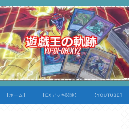
【ホーム】
【EXデッキ関連】
【YOUTUBE】