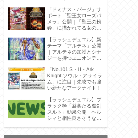
「ドミナス・パージ」サ
ポート「聖王女ローズパ
メラ」公開｜「聖王の粉
砕」に描かれてる女の子
じゃん！
【ラッシュデュエル】新
テーマ「アルテネ」公開
｜アルテネの加護とシナ
ジーを持つユニオンテー
マ登場
「No.101 S・H・Ark
Knight-ソウル・アサイラ
ム」に注目｜先攻でも強
い新たなアークナイト！
【ラッシュデュエル】ブ
ラック枠「赫奕たる魔剣
スルト」効果公開｜ヘル
シィと相性良さそうなレ
ベル4