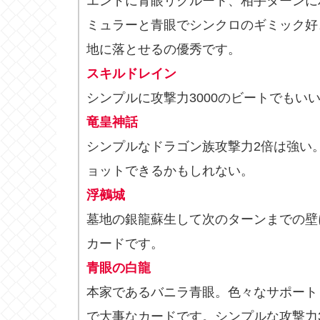
エンドに青眼リクルート、相手ターンに
ミュラーと青眼でシンクロのギミック好
地に落とせるの優秀です。
スキルドレイン
シンプルに攻撃力3000のビートでもい
竜皇神話
シンプルなドラゴン族攻撃力2倍は強い
ョットできるかもしれない。
浮鵺城
墓地の銀龍蘇生して次のターンまでの壁
カードです。
青眼の白龍
本家であるバニラ青眼。色々なサポート
で大事なカードです。シンプルな攻撃力3