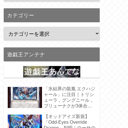
カテゴリー
遊戯王アンテナ
「氷結界の龍胤 エクハジ
ャール」に注目｜トリシ
ューラ，グングニール，
ブリューナクが3体合
体！
【オッドアイズ新規】
「Odd-Eyes Override
Dragon」判明｜ウーサの