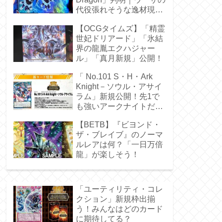
代役張れそうな逸材現
る！
【OCGタイムズ】「精霊
世妃ドリアード」「氷結
界の龍胤エクハジャー
ル」「真月新規」公開！
「 No.101 S・H・Ark
Knight－ソウル・アサイ
ラム」新規公開！先1で
も強いアークナイトだ
ぁ！
【BETB】『ビヨンド・
ザ・ブレイブ』のノーマ
ルレアは何？「一日万倍
龍」が楽しそう！
「ユーティリティ・コレ
クション」新規枠出揃
う！みんなはどのカード
に期待してる？