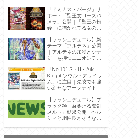
「ドミナス・パージ」サ
ポート「聖王女ローズパ
メラ」公開｜「聖王の粉
砕」に描かれてる女の子
じゃん！
【ラッシュデュエル】新
テーマ「アルテネ」公開
｜アルテネの加護とシナ
ジーを持つユニオンテー
マ登場
「No.101 S・H・Ark
Knight-ソウル・アサイラ
ム」に注目｜先攻でも強
い新たなアークナイト！
【ラッシュデュエル】ブ
ラック枠「赫奕たる魔剣
スルト」効果公開｜ヘル
シィと相性良さそうなレ
ベル4