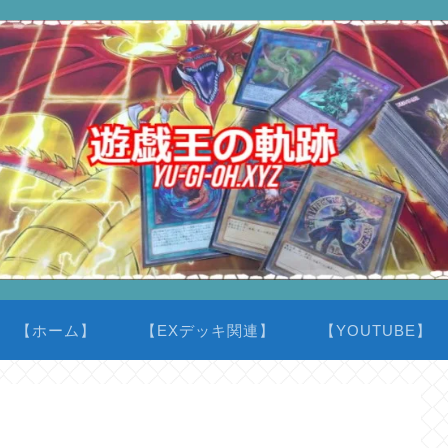
【ホーム】
【EXデッキ関連】
【YOUTUBE】