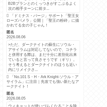
B2Bプランとのくっつきがすこぶるよく
次の相手ターンに前タ...
「ドミナス・パージ」サポート「聖王女
ローズパメラ」公開｜「聖王の粉砕」に描
かれてる女の子じゃん！
匿名
2026.08.06
>ただ、ダークナイトの蘇生にソウル・
アサイラムは対応してないので、コチラ
と併用する際は、まだ十分に差別化出来
ていると言って良さそうです（ギリ）。
そう考えるとダークナイトのほうも近い
内にリメイクさ...
「No.101 S・H・Ark Knight-ソウル・ア
サイラム」に注目｜先攻でも強い新たなア
ークナイト！
匿名
2026.08.05
ウィキャットが使いづらくなることを除