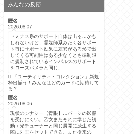
みんなの反応
匿名
2026.08.07
ドミナス系のサポート自体は出る…かも
しれないけど、霊媒師系みたく各サポー
ト毎にサポート効果に差異がある形で出
してくる可能性はある少なくとも準制限
に規制されているインパルスのサポート
をローズパメラと同じ...
「ユーティリティ・コレクション」新規
枠出揃う！みんなはどのカードに期待して
る？
匿名
2026.08.06
現状のシナジー【青眼】…パージの影響
を受けにくい。乙女またそれに準じた初
動＋光チューナーと同じ展開に派生する
際に列王をセットできる。また従来の