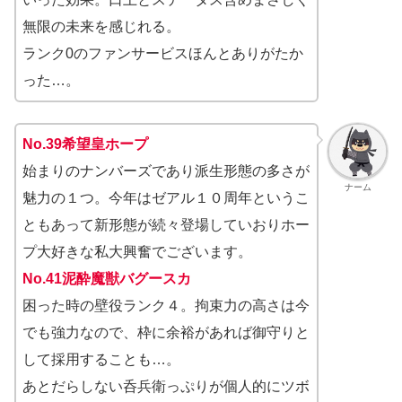
無限の未来を感じれる。
ランク0のファンサービスほんとありがたか
った…。
No.39希望皇ホープ
始まりのナンバーズであり派生形態の多さが
ナーム
魅力の１つ。今年はゼアル１０周年というこ
ともあって新形態が続々登場していおりホー
プ大好きな私大興奮でございます。
No.41泥酔魔獣バグースカ
困った時の壁役ランク４。拘束力の高さは今
でも強力なので、枠に余裕があれば御守りと
して採用することも…。
あとだらしない呑兵衛っぷりが個人的にツボ