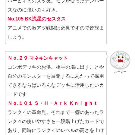
ハーピィとのズッ友。モブが使ったナンバー
ズなのに強いのも好き。
No.105 BK流星のセスタス
アニメでの激アツ戦闘は必見ですので皆観ま
しょう。
Ｎｏ.２９ マネキンキャット
コンボデッキのお供。相手の場に出すことや
ルーシー
自分のモンスターを展開するにあたって採用
できるならばいろんなデッキに活用したいカ
ードです
Ｎｏ.１０１ Ｓ・Ｈ・Ａｒｋ Ｋｎｉｇｈｔ
ランク４の革命児。それまで一癖のあったラ
ンク４の使いやすさを一段階上げたカードで
あり、同時にランク４のレベルの高さを上げ