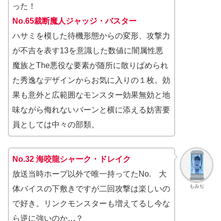
った！
No.65裁断魔人ジャッジ・バスター
ハサミを模した待機形態からの変形、攻撃力
が不吉を表す13を意識した数値に闇属性悪
魔族とThe悪役な要素が随所に散りばめられ
た秀逸なデザインからお気に入りの１枚。効
果も意外と広範囲なモンスター効果無効と地
味ながら侮れないバーンと横に添える妨害要
員としては中々の部類。
No.32 海咬龍シャーク・ドレイク
放送当時ホープ以外で唯一持ってたNo. 大
もみぢ
体バイスの下敷きですが二回攻撃は楽しいの
で好き。リンクモンスターも増えてるし今な
ら逆に強いのか…？