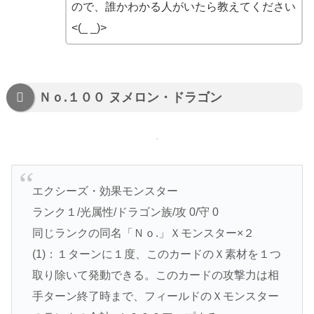
ので、誰かわかる人がいたら教えてください
<(_ _)>
Ｎｏ.１００ ヌメロン・ドラゴン
エクシーズ・効果モンスター
ランク１/光属性/ドラゴン族/攻 0/守 0
同じランクの同名「Ｎｏ.」Ｘモンスター×２
(1)：１ターンに１度、このカードのＸ素材を１つ
取り除いて発動できる。このカードの攻撃力は相
手ターン終了時まで、フィールドのＸモンスター