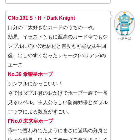
CNo.101 S・H・Dark Knight
自分の二大好きなカードのうちの一枚。
効果、イラストともに至高のカード今でもシ
ざるそば
ンプルに強いX素材化と何度も可能な蘇生回
復、出しやすくなったシャーク(バリアン)の
エース
No.39 希望皇ホープ
シンプルにかっこいい！
今ではダブル君のおかげでホープ一族で一番
見るレベル。主人公らしい防御効果とダブル
アップによる殺意がすごい。
FNo.0 未来皇ホープ
作中で言われてたようにまさに遊馬の分身と
いった効果。口上とステータス含めまさしく