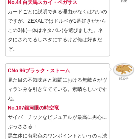
戦犯
No.44 白天馬スカイ・ペガサス
カードごとに説明できる理由がなくはないの
ですが、ZEXALではドルベが1番好きだから
この3体(一体はネタバレ)を選びました。ネ
タにされてるしネタにするけど俺は好きだ
ぞ。
CNo.96ブラック・ストーム
朕加伊
見た目の不気味さと戦闘における無敵さがヴ
ィランみを引き立てている。素晴らしいです
ね。
No.107銀河眼の時空竜
サイバーチックなビジュアルが最高に男心に
ぶっささる！
黒主体に有彩色のワンポイントというのも渋