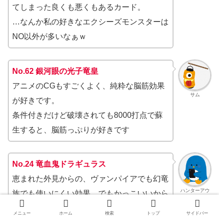
てしまった良くも悪くもあるカード。
…なんか私の好きなエクシーズモンスターは
NO以外が多いなぁｗ
No.62 銀河眼の光子竜皇
アニメのCGもすごくよく、純粋な脳筋効果
サム
が好きです。
条件付きだけど破壊されても8000打点で蘇
生すると、脳筋っぷりが好きです
No.24 竜血鬼ドラギュラス
恵まれた外見からの、ヴァンパイアでも幻竜
ハンターアウ
族でも使いにくい効果。でもかっこいいから
ル
好き。
メニュー
ホーム
検索
トップ
サイドバー