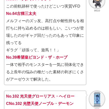
この前軌跡杯で使ったけどこいつ実質VFD
9610
No.64古狸三太夫
メルフィーのズッ友、高打点や耐性持ちを相
打ちに持ち込めるのは頼もしい。こいつが登
場したのがギャグ回だったのもあって印象に
残ってる
ギラグ「頑張って、遊馬！！」
No.39希望皇ビヨンド・ザ・ホープ
一体で相手のモンスターを一気に弱体化でき
る上長年の悩みの種だった素材の剥ぎにくさ
がアーゼウスで解決した。
No.102 光天使グローリアス・ヘイロー
CNo.102 光堕天使ノーブル・デーモン