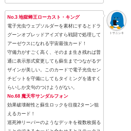
No.3 地獄蝉王ローカスト・キング
電子光虫ウェブソルダーを素材にするとドラ
トサニシキ
グーンオブレッドアイズすら戦闘で処理して
アーゼウスになれる宇宙最強カード！
守備力がすごく高く、そのまま生き残れば普
通に表示形式変更しても蘇生までつながるデ
ザインが美しい。このカードで電子光虫セン
チビットを守備にしてもタイミングを逃すく
らいしか文句のつけようがない。
No.68 魔天牢サンダルフォン
効果破壊耐性と蘇生ロックを往復2ターン狙
えるカード！
巡死神リーパーのようなデッキを複数枚掘る