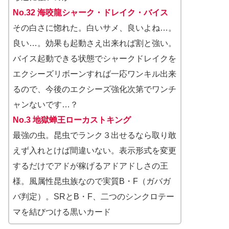
No.32 海咬龍シャーク・ドレイク・バイス
その白さに惚れた。白いサメ、良いよね…。
良い…。効果も起動さえ出来れば割と強い。
バイス起動できる状態でシャークドレイクを
エクシーズリボーンすれば一応ワンキル出来
るので、今後のエクシーズ強化次第でワンチ
ャンないです…？
No.3 地獄蝉王ローカストキング
最強の虫。昆虫でランク３出せるなら取り敢
えず入れとけば間違いない。表示形式を変更
するだけでアドが稼げるアドアドしさの王
様。風属性昆虫族なので実質B・F（ガバガ
バ判定）。SRとB・F、二つのシンクロテー
マを結びつける黒いカード