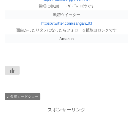
気軽に参加( ｀・∀・´)ﾉﾖﾛｼｸです
軌跡ツイッター
https://twitter.com/sangan103
面白かったりタメになったらフォロー＆拡散ヨロシクです
Amazon
金曜カードショー
スポンサーリンク