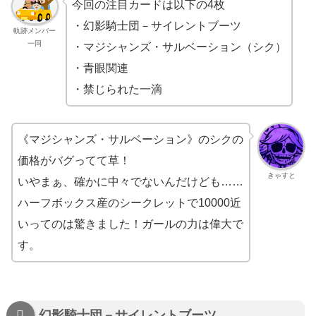
今回の注目カードは以下の4枚
・幻影騎士団－サイレントブーツ
軌跡メンバー
一同
・マジシャンズ・サルベーション（シク）
・青眼関連
・禁じられた一滴
《マジシャンズ・サルベーション》のシクの
価格がバグってて草！
きゃすと
いやまぁ、確かに中々でないんだけども……
ハーフボックス産のシークレットで10000近
いってのは驚きました！ガールの力は偉大で
す。
幻影騎士団－サイレントブーツ