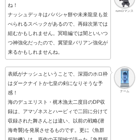
ね！
rumロマンス
ナッシュデッキはババシャ餅や未来龍皇も並
べられるスペックがあるので、再録次第では
組むかもしれません。冥暗編では闇といいつ
つ神強化だったので、冀望皇バリアン強化が
来るかもしれませんね。
表紙がナッシュということで、深淵のホロ枠
はダークナイトか七皇の剣になりそうな予
ナーム
感！
海のデュエリスト・梶木漁太二度目のDP収
録は、アマゾネスとハーピィで二回に分けて
収録された舞さんとは違い、以前の戦略(潜
海奇襲)を発展させるものです。更に《魚群
探知機》は、原作の王国編で語った『魚群探