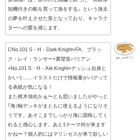
知機付きの船を買って漁をする』という漁太
の夢を叶えさせた形となっており、キャラク
ターへの愛を感じます。
CNo.101 S・H・Dark Knight+FA、ブラッ
gin_no/ｷﾞﾝﾉ
ク・レイ・ランサー+冀望皇バリアン
+No.101 S・H・Ark Knight+ナッシュ自身と
かいう……イラストだけで情報量がバグって
る表紙が気になる！
また梶木強化かぁ〜とも思いましたがやっと
｢海｣軸デッキがまともに使えるようになりそ
うです。あそこまでしっかり海に固執してく
れると感心します。あと1テーマ何が来ます
かね〜？個人的にはマリンセスが来て欲しい