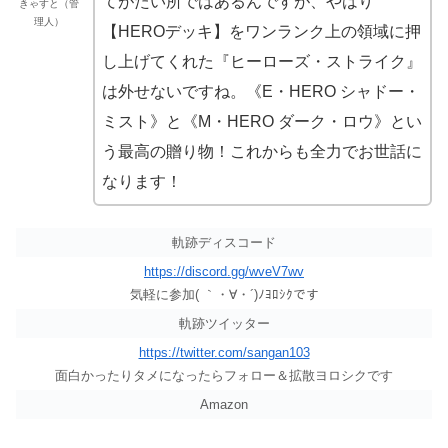
てがたい所ではあるんですが、やはり
きゃすと（管
理人）
【HEROデッキ】をワンランク上の領域に押
し上げてくれた『ヒーローズ・ストライク』
は外せないですね。《E・HERO シャドー・
ミスト》と《M・HERO ダーク・ロウ》とい
う最高の贈り物！これからも全力でお世話に
なります！
軌跡ディスコード
https://discord.gg/wveV7wv
気軽に参加( ｀・∀・´)ﾉﾖﾛｼｸです
軌跡ツイッター
https://twitter.com/sangan103
面白かったりタメになったらフォロー＆拡散ヨロシクです
Amazon