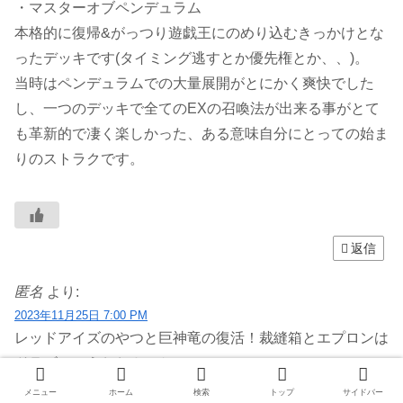
・マスターオブペンデュラム
本格的に復帰&がっつり遊戯王にのめり込むきっかけとな
ったデッキです(タイミング逃すとか優先権とか、、)。
当時はペンデュラムでの大量展開がとにかく爽快でした
し、一つのデッキで全てのEXの召喚法が出来る事がとて
も革新的で凄く楽しかった、ある意味自分にとっての始ま
りのストラクです。
返信
匿名
より:
2023年11月25日 7:00 PM
レッドアイズのやつと巨神竜の復活！裁縫箱とエプロンは
ドラゴン！うおおカッケー！
そんな少年時代の思い出がふと蘇りました
メニュー
ホーム
検索
トップ
サイドバー