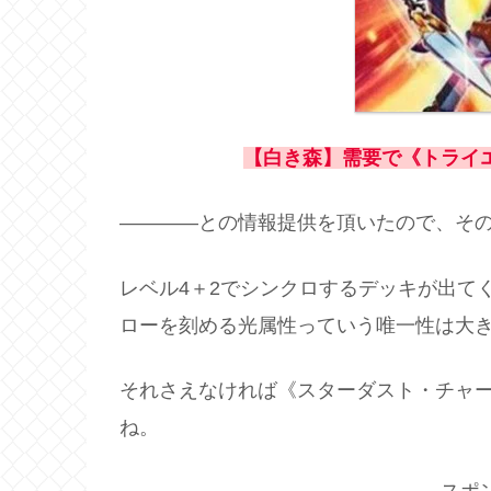
【白き森】需要で《トライ
――――との情報提供を頂いたので、そ
レベル4＋2でシンクロするデッキが出て
ローを刻める光属性っていう唯一性は大
それさえなければ《スターダスト・チャ
ね。
スポ