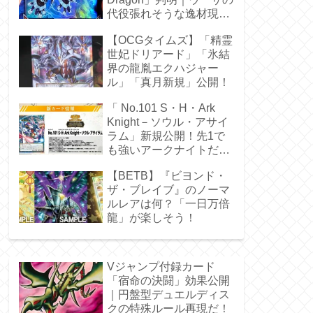
代役張れそうな逸材現
る！
【OCGタイムズ】「精霊
世妃ドリアード」「氷結
界の龍胤エクハジャー
ル」「真月新規」公開！
「 No.101 S・H・Ark
Knight－ソウル・アサイ
ラム」新規公開！先1で
も強いアークナイトだ
ぁ！
【BETB】『ビヨンド・
ザ・ブレイブ』のノーマ
ルレアは何？「一日万倍
龍」が楽しそう！
Vジャンプ付録カード
「宿命の決闘」効果公開
｜円盤型デュエルディス
クの特殊ルール再現だ！