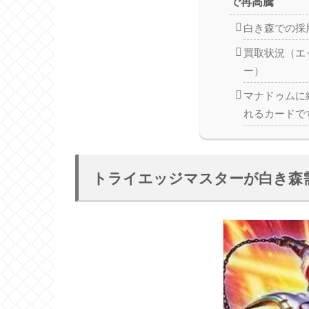
で再高騰
白き森での採
買取状況（エ
ー）
マナドゥムに
れるカードで
トライエッジマスターが白き森