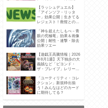
【ラッシュデュエル】
「アインソフ・リッタ
ー」効果公開｜生きてる
レジェスト！救惺との相
性◎
「神を超えたしもべ－青
眼の究極竜」効果＆画像
公開｜耐性・連撃・除去
効果ツエー
【遊戯王高騰情報｜2026
年8月1週】天下独歩の大
義賊など「ビヨンド・
ザ・ブレイブ」レリーフ
枠を調査
「ユーティリティ・コレ
クション」新規枠出揃
う！みんなはどのカード
に期待してる？