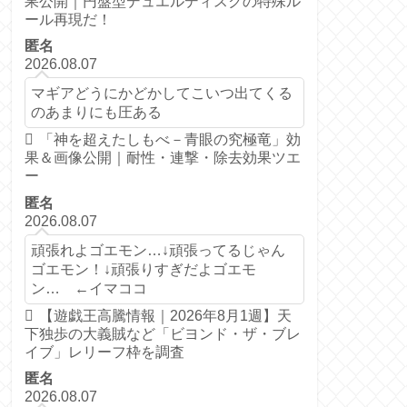
果公開｜円盤型デュエルディスクの特殊ル
ール再現だ！
匿名
2026.08.07
マギアどうにかどかしてこいつ出てくる
のあまりにも圧ある
「神を超えたしもべ－青眼の究極竜」効
果＆画像公開｜耐性・連撃・除去効果ツエ
ー
匿名
2026.08.07
頑張れよゴエモン…↓頑張ってるじゃん
ゴエモン！↓頑張りすぎだよゴエモ
ン… ←イマココ
【遊戯王高騰情報｜2026年8月1週】天
下独歩の大義賊など「ビヨンド・ザ・ブレ
イブ」レリーフ枠を調査
匿名
2026.08.07