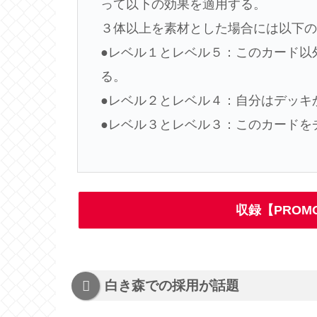
って以下の効果を適用する。
３体以上を素材とした場合には以下
●レベル１とレベル５：このカード以
る。
●レベル２とレベル４：自分はデッキ
●レベル３とレベル３：このカードを
収録【PROMOT
白き森での採用が話題