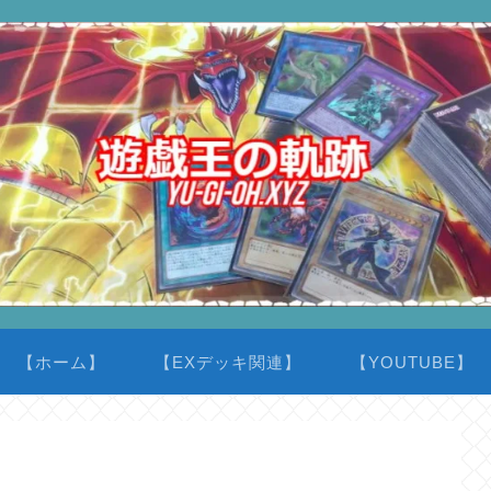
【ホーム】
【EXデッキ関連】
【YOUTUBE】