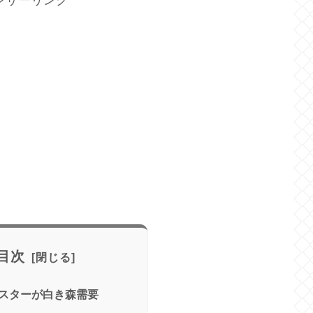
目次
スターが白き森需要