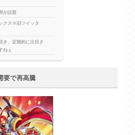
用が話題
ックス※旧ツイッタ
続き、定期的に注目さ
すねぇ
需要で再高騰