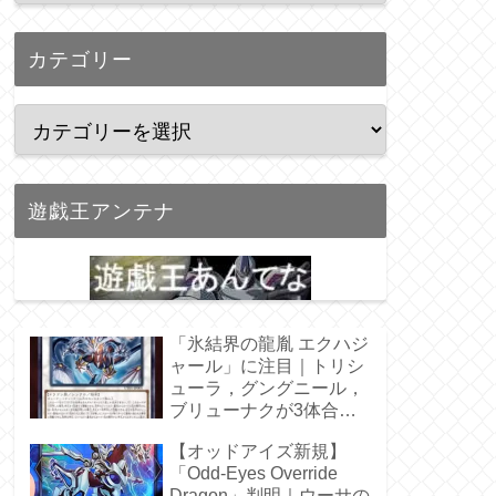
カテゴリー
遊戯王アンテナ
「氷結界の龍胤 エクハジ
ャール」に注目｜トリシ
ューラ，グングニール，
ブリューナクが3体合
体！
【オッドアイズ新規】
「Odd-Eyes Override
Dragon」判明｜ウーサの