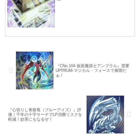
『CNo.104 仮面魔踏士アンブラル』需要
UP⁉RUM-マジカル・フォースで展開だ
ぁ！
『心宿りし青眼竜（ブルーアイズ）』評
価｜千年の十字サーチでLP消費リスクを
軽減！妨害にもなるぜ！