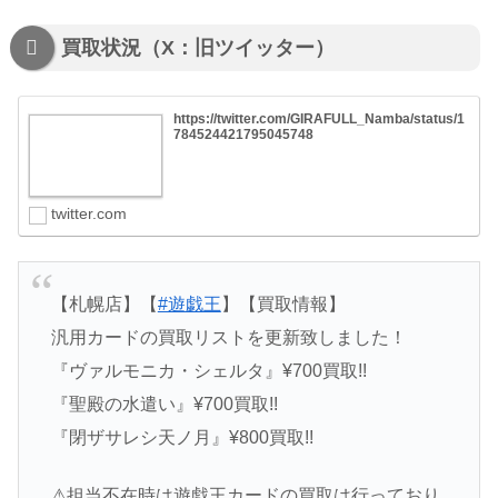
買取状況（X：旧ツイッター）
https://twitter.com/GIRAFULL_Namba/status/1
784524421795045748
twitter.com
【札幌店】【
#遊戯王
】【買取情報】
汎用カードの買取リストを更新致しました！
『ヴァルモニカ・シェルタ』¥700買取!!
『聖殿の水遣い』¥700買取!!
『閉ザサレシ天ノ月』¥800買取!!
⚠担当不在時は遊戯王カードの買取は行っており