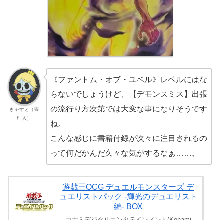
《ファントム・オブ・ユベル》レベルにはな
らないでしょうけど、【デモンスミス】出張
の流行り方次第では大変な事になりそうです
きゃすと（管
理人）
ね。
こんな感じに書籍付録が次々に注目されるの
って何だかんだ久々な気がするなぁ……。
遊戯王OCG デュエルモンスターズ デ
ュエリストパック -輝光のデュエリスト
編- BOX
コナミデジタルエンタテインメント(Konami