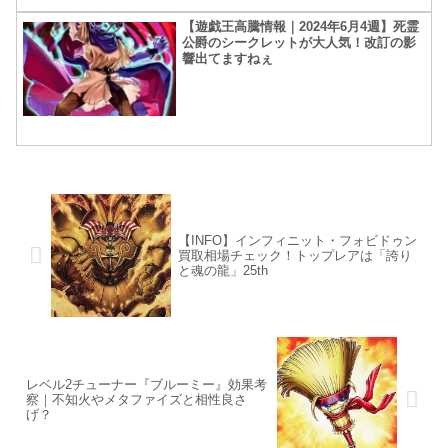
【遊戯王高騰情報｜2024年6月4週】死霊
公爵のシークレットが大人気！改訂の影
響出てますねぇ
【INFO】インフィニット・フォビドゥン
買取相場チェック！トップレアは「誇り
と魂の龍」25th
レベル2チューナー『ブルーミー』効果考
察｜不知火やメタファイズと相性良さ
げ？