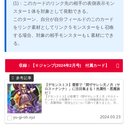
(1)：このカードのリンク先の相手の表側表示モン
スター１体を対象として発動できる。
このターン、自分が自分フィールドのこのカード
をリンク素材としてリンク５モンスターをＬ召喚
する場合、対象の相手モンスターもＬ素材にでき
る。
収録：【Ｖジャンプ(2024年2月号) 付属カード】
【デモンスミス】需要で「閉ザサレシ天ノ月（サ
ロス＝ナンナ）」に注目集まる！光属性・悪魔族
だ！
【デモンスミス】の影響で《閉ザサレシ天ノ月（サロス＝
ナンナ）》が高騰中！――――との情報提供を頂いたの
で、高騰理由・状況などについて調べて参りました。汎用
素材で光属性・悪魔族モンスターを展開できる要因として
注目を集めているようですね。確かに...
2024.03.23
yu-gi-oh.xyz