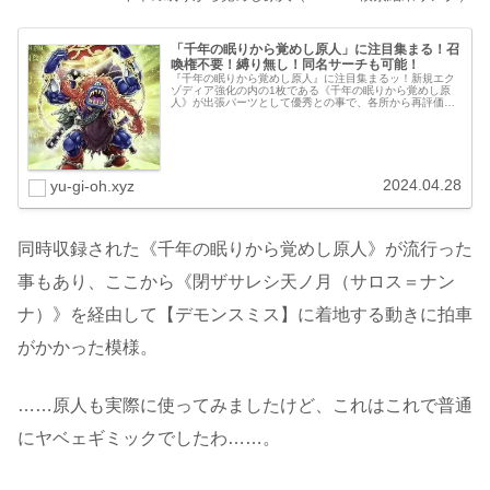
「千年の眠りから覚めし原人」に注目集まる！召
喚権不要！縛り無し！同名サーチも可能！
『千年の眠りから覚めし原人』に注目集まるッ！新規エク
ゾディア強化の内の1枚である《千年の眠りから覚めし原
人》が出張パーツとして優秀との事で、各所から再評価の
声があがっています！本来なら昨日の強くてオススメ汎用
カードの記事で紹介すべき1枚なの...
2024.04.28
yu-gi-oh.xyz
同時収録された《千年の眠りから覚めし原人》が流行った
事もあり、ここから《閉ザサレシ天ノ月（サロス＝ナン
ナ）》を経由して【デモンスミス】に着地する動きに拍車
がかかった模様。
……原人も実際に使ってみましたけど、これはこれで普通
にヤベェギミックでしたわ……。