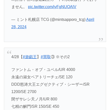
ません。
pic.twitter.com/jyFgNUOAlV
— ミント札幌店 TCG (@mintsapporo_tcg)
April
28, 2024
4/28【
#遊戯王
】
#買取
③ ※その2
ファントム・オブ・ユベル/UR 4000
永遠の淑女ベアトリーチェ/SE 120
DDD怒涛大王エグゼクティブ・シーザー/SR
1200/SE 2700
閉ザサレシ天ノ月/UR 800
七精の解門/SR 150/SE 450