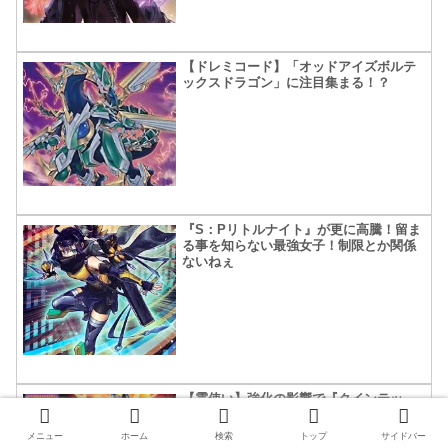
【ドレミコード】「オッドアイズボルテ
ックスドラゴン」に注目集まる！？
『S：Pリトルナイト』が更に高騰！留ま
る事を知らない最強女子！制限とか関係
ないねぇ
【霊使い】強化の影響で『クインテッ
ト・マジシャン』に注目集まる。大輪の
魔導書で出せるのデカイ！
メニュー
ホーム
検索
トップ
サイドバー