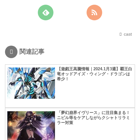
cast
関連記事
【遊戯王高騰情報｜2024.1月3週】覇王白
竜オッドアイズ・ウィング・ドラゴンは
希少！
「夢幻崩界イヴリース」に注目集まる！
ニビル等をケアしながらクシャトリラミ
ラー対策