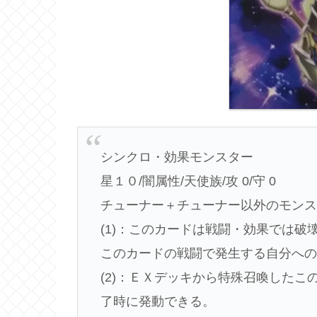
シンクロ・効果モンスター
星１０/闇属性/天使族/攻 0/守 0
チューナー＋チューナー以外のモン
(1)：このカードは戦闘・効果では破
このカードの戦闘で発生する自分へ
(2)：ＥＸデッキから特殊召喚した
了時に発動できる。