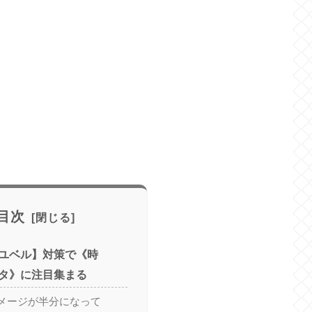
目次
ユベル】対策で《時
タ》に注目集まる
メージが半分になって