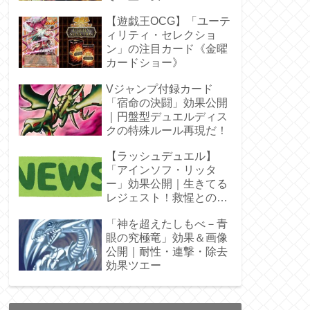
ラ」オバプリ
【遊戯王OCG】「ユーテ
ィリティ・セレクショ
ン」の注目カード《金曜
カードショー》
Vジャンプ付録カード
「宿命の決闘」効果公開
｜円盤型デュエルディス
クの特殊ルール再現だ！
【ラッシュデュエル】
「アインソフ・リッタ
ー」効果公開｜生きてる
レジェスト！救惺との相
性◎
「神を超えたしもべ－青
眼の究極竜」効果＆画像
公開｜耐性・連撃・除去
効果ツエー