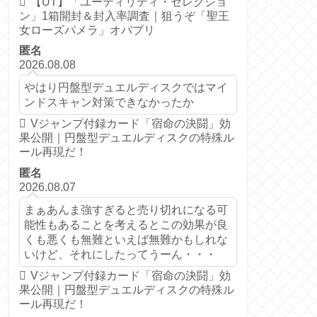
【UT】「ユーティリティ・セレクショ
ン」1箱開封＆封入率調査｜狙うぞ「聖王
女ローズパメラ」オバプリ
匿名
2026.08.08
やはり円盤型デュエルディスクではマイ
ンドスキャン対策できなかったか
Vジャンプ付録カード「宿命の決闘」効
果公開｜円盤型デュエルディスクの特殊ル
ール再現だ！
匿名
2026.08.07
まぁあんま強すぎると売り切れになる可
能性もあることを考えるとこの効果が良
くも悪くも無難といえば無難かもしれな
いけど、それにしたってうーん・・・
Vジャンプ付録カード「宿命の決闘」効
果公開｜円盤型デュエルディスクの特殊ル
ール再現だ！