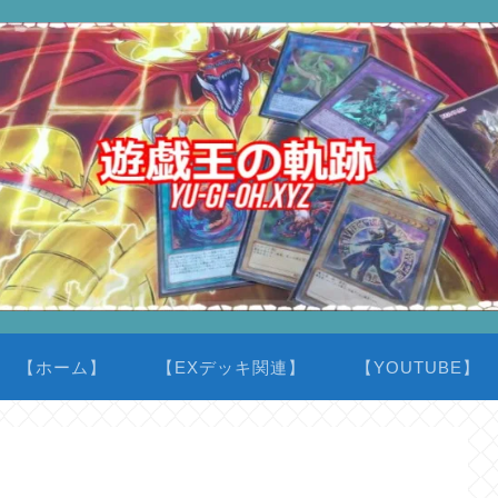
【ホーム】
【EXデッキ関連】
【YOUTUBE】