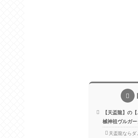
【天盃龍】の【
械神祖ヴルガー
天盃龍ならダ