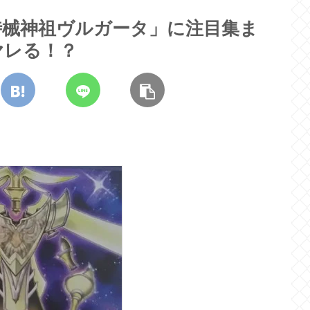
時械神祖ヴルガータ」に注目集ま
ヤレる！？