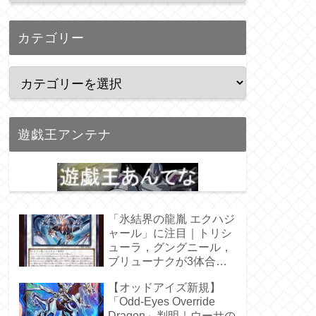
カテゴリー
遊戯王アンテナ
「氷結界の龍胤 エクハジ
ャール」に注目｜トリシ
ューラ，グングニール，
ブリューナクが3体合
体！
【オッドアイズ新規】
「Odd-Eyes Override
Dragon」判明｜ウーサの