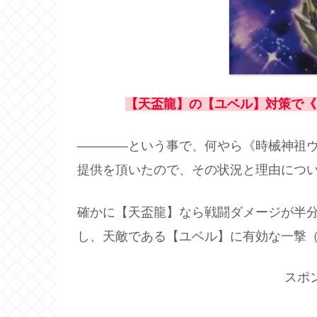
【天盃龍】の【ユベル】対策で《
――――という事で、何やら《時械神祖
提供を頂いたので、その状況と理由につ
確かに【天盃龍】なら戦闘ダメージが半
し、天敵である【ユベル】に有効な一撃
スポ