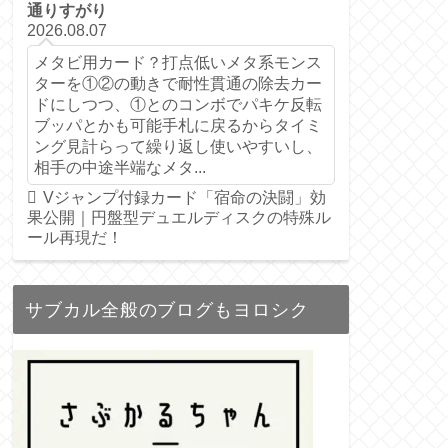
通りすがり
2026.08.07
メタビ用カード？打点低いメタ系モンス
ターを①②の動きで耐性貫通の除去カー
ドにしつつ、①とのコンボでパキケ反転
ブッパとかも可能手札に戻るからタイミ
ング見計らって繰り返し使いやすいし、
相手の中途半端なメタ...
Vジャンプ付録カード「宿命の決闘」効
果公開｜円盤型デュエルディスクの特殊ル
ール再現だ！
サブカル全般のブログもヨロシク