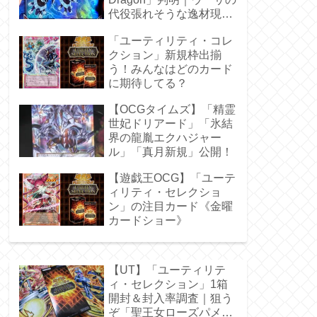
代役張れそうな逸材現
る！
「ユーティリティ・コレ
クション」新規枠出揃
う！みんなはどのカード
に期待してる？
【OCGタイムズ】「精霊
世妃ドリアード」「氷結
界の龍胤エクハジャー
ル」「真月新規」公開！
【遊戯王OCG】「ユーテ
ィリティ・セレクショ
ン」の注目カード《金曜
カードショー》
【UT】「ユーティリテ
ィ・セレクション」1箱
開封＆封入率調査｜狙う
ぞ「聖王女ローズパメ