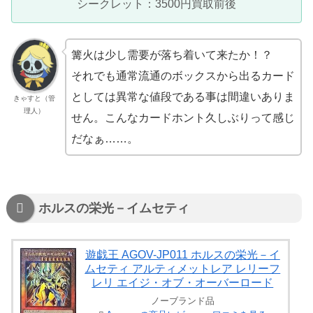
シークレット：3500円買取前後
篝火は少し需要が落ち着いて来たか！？
それでも通常流通のボックスから出るカード
としては異常な値段である事は間違いありま
きゃすと（管
理人）
せん。こんなカードホント久しぶりって感じ
だなぁ……。
ホルスの栄光－イムセティ
遊戯王 AGOV-JP011 ホルスの栄光－イ
ムセティ アルティメットレア レリーフ
レリ エイジ・オブ・オーバーロード
ノーブランド品