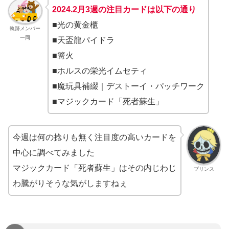
2024.2
月3週
の注目カードは以下の通り
■光の黄金櫃
軌跡メンバー
一同
■天盃龍パイドラ
■篝火
■ホルスの栄光イムセティ
■魔玩具補綴｜デストーイ・パッチワーク
■マジックカード「死者蘇生」
今週は何の捻りも無く注目度の高いカードを
中心に調べてみました
マジックカード「死者蘇生」はその内じわじ
プリンス
わ騰がりそうな気がしますねぇ