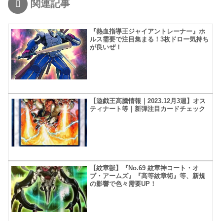
関連記事
『熱血指導王ジャイアントレーナー』ホ
ルス需要で注目集まる！3枚ドロー気持ち
が良いぜ！
【遊戯王高騰情報｜2023.12月3週】オス
ティナート等｜新弾注目カードチェック
【紋章獣】『No.69 紋章神コート・オ
ブ・アームズ』『高等紋章術』等、新規
の影響で色々需要UP！