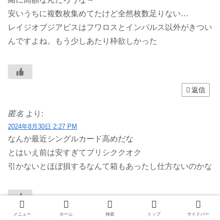
安いうちに複数枚集めてたけど全然枚数足りない…
レイジオブジアビスはフワロスとインパルス以外がきつい
んですよね。もう少しあたり枠欲しかった
返信
匿名
より:
2024年8月30日 2:27 PM
なんか最近シングルカード高めだな
とはいえ前は安すぎてプリシククオク
引かないとほぼ損するなんて箱もあったし仕方ないのかな
返信
メニュー
ホーム
検索
トップ
サイドバー