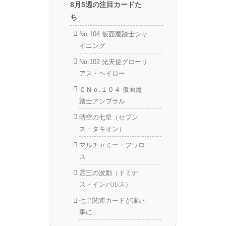
8月5週の注目カードた
ち
No.104 仮面魔踏士シャ
イニング
No.102 光天使グローリ
アス・ヘイロー
ＣＮｏ.１０４ 仮面魔
踏士アンブラル
時空の七皇（セブン
ス・タキオン）
マルチャミー・フワロ
ス
霊王の波動（ドミナ
ス・インパルス）
七皇関連カードが凄い
事に…