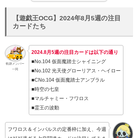
【遊戯王OCG】2024年8月5週の注目
カードたち
2024.8月5
週
の注目カードは以下の通り
■No.104 仮面魔踏士シャイニング
軌跡メンバー
一同
■No.102 光天使グローリアス・ヘイロー
■CNo.104 仮面魔踏士アンブラル
■時空の七皇
■マルチャミー・フワロス
■霊王の波動
フワロス＆インパルスの定番枠に加え、今週