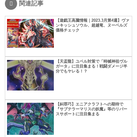
関連記事
【遊戯王高騰情報｜2023.3月第4週】ヴァ
ンキッシュソウル、超越竜、ヌーベルズ
価格チェック
【天盃龍】ユベル対策で「時械神祖ヴル
ガータ」に注目集まる！戦闘ダメージ半
分でもヤレる！？
【糾罪巧】エニアクラフトへの期待で
『サブテラーマリスの妖魔』等のリバー
スサポートに注目集まる