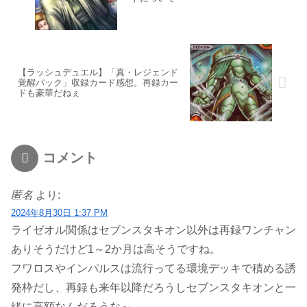
【ラッシュデュエル】「真・レジェンド
覚醒パック」収録カード感想。再録カー
ドも豪華だねぇ
コメント
匿名
より:
2024年8月30日 1:37 PM
ライゼオル関係はセブンスタキオン以外は再録ワンチャン
ありそうだけど1～2か月は高そうですね。
フワロスやインパルスは流行ってる環境デッキで積める誘
発枠だし、再録も来年以降だろうしセブンスタキオンと一
緒に高額なんだろうな～