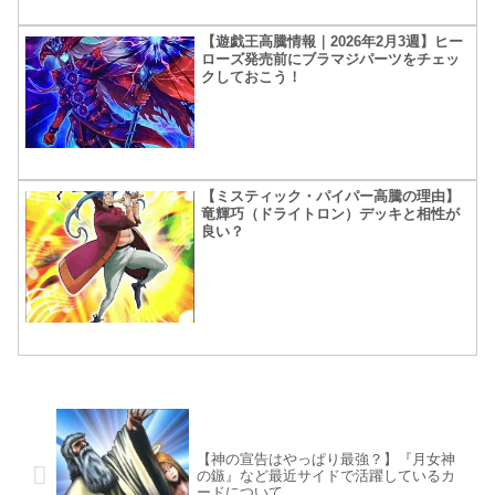
【遊戯王高騰情報｜2026年2月3週】ヒー
ローズ発売前にブラマジパーツをチェッ
クしておこう！
【ミスティック・パイパー高騰の理由】
竜輝巧（ドライトロン）デッキと相性が
良い？
【神の宣告はやっぱり最強？】『月女神
の鏃』など最近サイドで活躍しているカ
ードについて