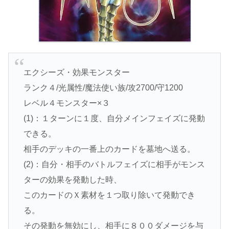
エクシーズ・効果モンスター
ランク４/光属性/魔法使い族/攻2700/守1200
レベル４モンスター×３
(1)：１ターンに１度、自分メインフェイズに発動
できる。
相手のデッキの一番上のカードを墓地へ送る。
(2)：自分・相手のバトルフェイズに相手がモンス
ターの効果を発動した時、
このカードのＸ素材を１つ取り除いて発動でき
る。
その発動を無効にし、相手に８００ダメージを与