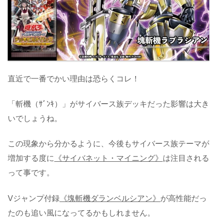
直近で一番でかい理由は恐らくコレ！
「斬機（ｻﾞﾝｷ）」がサイバース族デッキだった影響は大き
いでしょうね。
この現象から分かるように、今後もサイバース族テーマが
増加する度に
《サイバネット・マイニング》
は注目される
って事です。
Vジャンプ付録
《塊斬機ダランベルシアン》
が高性能だっ
たのも追い風になってるかもしれません。