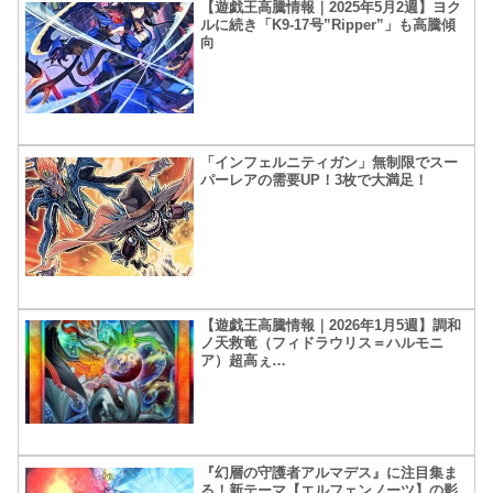
【遊戯王高騰情報｜2025年5月2週】ヨク
ルに続き「K9-17号”Ripper”」も高騰傾
向
「インフェルニティガン」無制限でスー
パーレアの需要UP！3枚で大満足！
【遊戯王高騰情報｜2026年1月5週】調和
ノ天救竜（フィドラウリス＝ハルモニ
ア）超高ぇ…
『幻層の守護者アルマデス』に注目集ま
る！新テーマ【エルフェンノーツ】の影