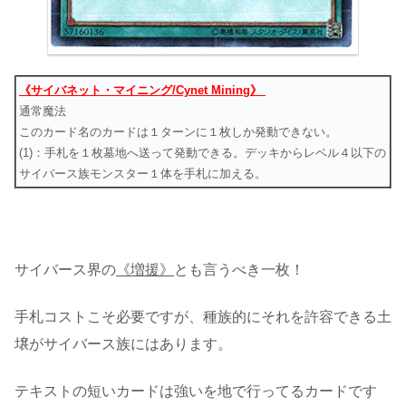
《サイバネット・マイニング/Cynet Mining》
通常魔法
このカード名のカードは１ターンに１枚しか発動できない。
(1)：手札を１枚墓地へ送って発動できる。デッキからレベル４以下の
サイバース族モンスター１体を手札に加える。
サイバース界の
《増援》
とも言うべき一枚！
手札コストこそ必要ですが、種族的にそれを許容できる土
壌がサイバース族にはあります。
テキストの短いカードは強いを地で行ってるカードです