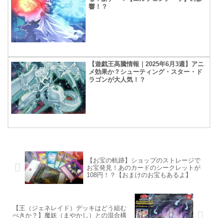
響！？
【遊戯王高騰情報｜2025年6月3週】アニ
メ効果か？シューティング・スター・ド
ラゴンが大人気！？
【お宝の軌跡】ショップのストレージで
お宝発見！あのカードのシークレットが
108円！？【おまけのお宝もあるよ】
【王（ジェネレイド）デッキはどう組む
べきか？】魔妖（まやかし）との混合構