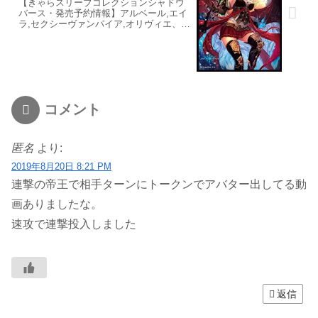
【きゃらスリーブコレクションシャドウ
バース・発売予約情報】アルベール,エイ
ラ,セクシーヴァンパイア,オリヴィエ、人
気キャラ大集合【サプライの軌跡】
コメント
匿名
より:
2019年8月20日 8:21 PM
連撃の帝王で相手ターンにトークンでアバター出してる動
画ありましたな。
速攻で連撃投入しました
返信