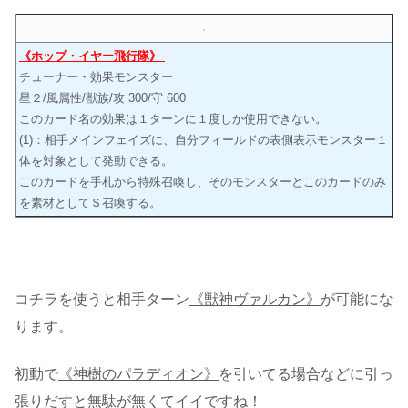
《ホップ・イヤー飛行隊》
チューナー・効果モンスター
星２/風属性/獣族/攻 300/守 600
このカード名の効果は１ターンに１度しか使用できない。
(1)：相手メインフェイズに、自分フィールドの表側表示モンスター１
体を対象として発動できる。
このカードを手札から特殊召喚し、そのモンスターとこのカードのみ
を素材としてＳ召喚する。
コチラを使うと相手ターン
《獣神ヴァルカン》
が可能にな
ります。
初動で
《神樹のパラディオン》
を引いてる場合などに引っ
張りだすと無駄が無くてイイですね！