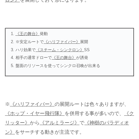
《王の舞台》
発動
※安定ルートで
《ハリファイバー》
展開
ハリ効果で
《スチーム・シンクロン》
SS
相手の通常ドローで
《王の舞台》
が誘発
盤面のリソースを使ってシンクロ召喚が出来る
※
《ハリファイバー》
の展開ルートは色々ありますが、
《ホップ・イヤー飛行隊》
を併用する事が多いので、
《ク
リッター》
から
《アルミラージ》
で
《神樹のパラディオ
ン》
をサーチする動きが主流です。