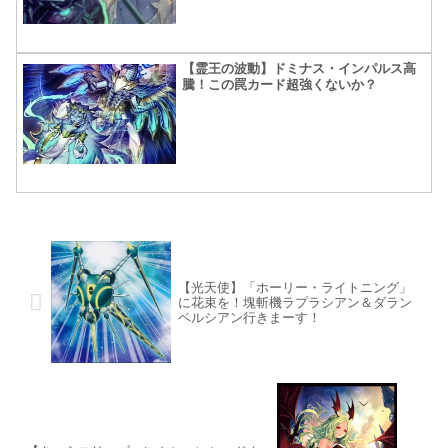
【霊王の波動】ドミナス・インパルス高
騰！この罠カード超強くないか？
【光天使】「ホーリー・ライトニング」
に花束を！塊斬機ラプラシアン＆ダラン
ベルシアン行きまーす！