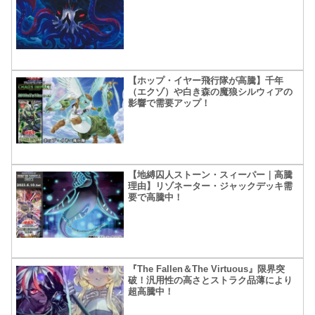
【ホップ・イヤー飛行隊が高騰】千年
（エクゾ）や白き森の魔狼シルウィアの
影響で需要アップ！
【地縛囚人ストーン・スィーパー｜高騰
理由】リゾネーター・ジャックデッキ需
要で高騰中！
『The Fallen＆The Virtuous』限界突
破！汎用性の高さとストラク品薄により
超高騰中！