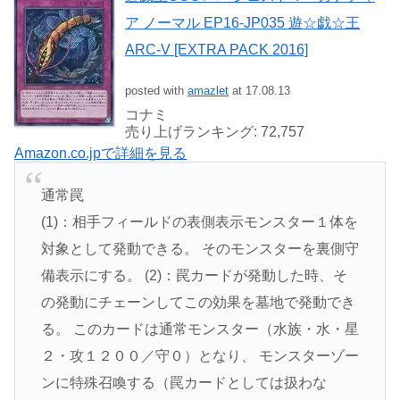
ア ノーマル EP16-JP035 遊☆戯☆王
ARC-V [EXTRA PACK 2016]
posted with
amazlet
at 17.08.13
コナミ
売り上げランキング: 72,757
Amazon.co.jpで詳細を見る
通常罠
(1)：相手フィールドの表側表示モンスター１体を
対象として発動できる。 そのモンスターを裏側守
備表示にする。 (2)：罠カードが発動した時、そ
の発動にチェーンしてこの効果を墓地で発動でき
る。 このカードは通常モンスター（水族・水・星
２・攻１２００／守０）となり、 モンスターゾー
ンに特殊召喚する（罠カードとしては扱わな