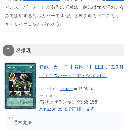
マンズ・バースト》
があるので魔法・罠には元々強め。な
ので採用するならカバーできない除外を司る
《コズミッ
ク・サイクロン》
が丸そう。
名推理
遊戯王カード 【 名推理 】 EE1-JP029-N
《エキスパートエディション1》
posted with
amazlet
at 17.08.14
コナミ
売り上げランキング: 56,158
Amazon.co.jpで詳細を見る
通常魔法