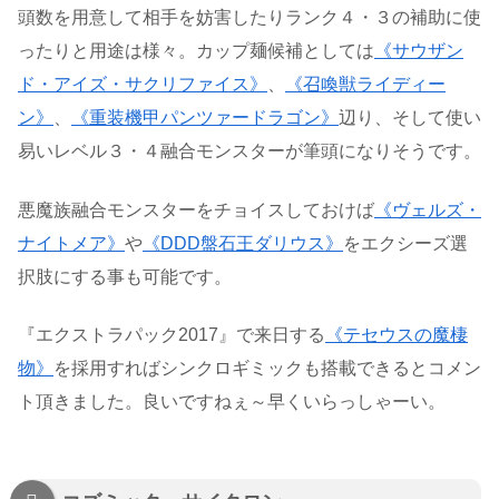
頭数を用意して相手を妨害したりランク４・３の補助に使
ったりと用途は様々。カップ麺候補としては
《サウザン
ド・アイズ・サクリファイス》
、
《召喚獣ライディー
ン》
、
《重装機甲パンツァードラゴン》
辺り、そして使い
易いレベル３・４融合モンスターが筆頭になりそうです。
悪魔族融合モンスターをチョイスしておけば
《ヴェルズ・
ナイトメア》
や
《DDD盤石王ダリウス》
をエクシーズ選
択肢にする事も可能です。
『エクストラパック2017』で来日する
《テセウスの魔棲
物》
を採用すればシンクロギミックも搭載できるとコメン
ト頂きました。良いですねぇ～早くいらっしゃーい。