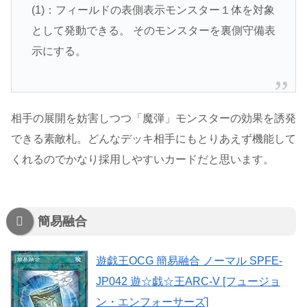
(1)：フィールドの表側表示モンスター１体を対象
として発動できる。 そのモンスターを裏側守備表
示にする。
相手の展開を妨害しつつ「魔弾」モンスターの効果を誘発
できる素敵札。どんなデッキ相手にもとりあえず機能して
くれるのでかなり採用しやすいカードだと思います。
簡易融合
遊戯王OCG 簡易融合 ノーマル SPFE-
JP042 遊☆戯☆王ARC-V [フュージョ
ン・エンフォーサーズ]