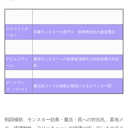
ネバー・エン
攻守倍化の速攻魔法
ドルフィン
クロスドミネ
対象モンスターの攻守０・効果無効化の速攻魔法
ーター
ダンシング・
お互いの墓地に触れる墓地除外効果の通常罠
ニードル
デビルズディ
魔弾モンスターへの効果破壊耐性＆回収効果の永続
ール
罠
デスペラード
対象の表側表示カード破壊の通常罠
デッドマン
魔法罠カードの発動を無効にするカウンター罠
ズ・バースト
戦闘補助、モンスター効果・魔法・罠への対抗札、墓地メ