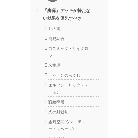
「魔弾」デッキが持たな
い効果を優先すべき
月の書
簡易融合
コズミック・サイクロ
ン
名推理
トゥーンのもくじ
エキセントリック・デ
ーモン
戦線復帰
光の封殺剣
虚無空間(ヴァニティ
ー・スペース)