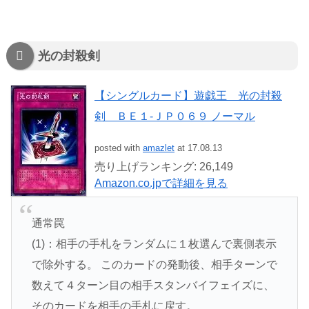
光の封殺剣
【シングルカード】遊戯王 光の封殺
剣 ＢＥ１-ＪＰ０６９ ノーマル
posted with
amazlet
at 17.08.13
売り上げランキング: 26,149
Amazon.co.jpで詳細を見る
通常罠
(1)：相手の手札をランダムに１枚選んで裏側表示
で除外する。 このカードの発動後、相手ターンで
数えて４ターン目の相手スタンバイフェイズに、
そのカードを相手の手札に戻す。