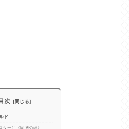
目次
ルド
スターに《同胞の絆》