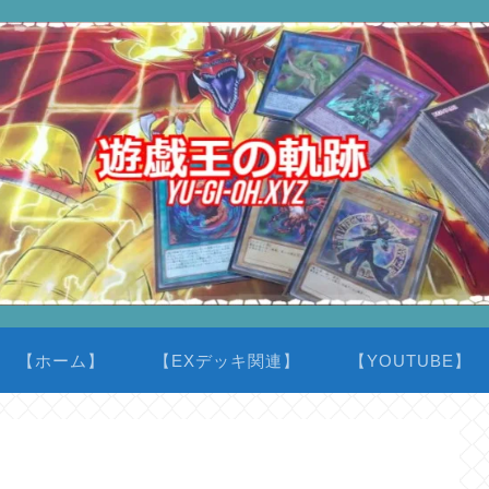
【ホーム】
【EXデッキ関連】
【YOUTUBE】