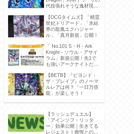
代役張れそうな逸材現
る！
【OCGタイムズ】「精霊
世妃ドリアード」「氷結
界の龍胤エクハジャー
ル」「真月新規」公開！
「 No.101 S・H・Ark
Knight－ソウル・アサイ
ラム」新規公開！先1で
も強いアークナイトだ
ぁ！
【BETB】『ビヨンド・
ザ・ブレイブ』のノーマ
ルレアは何？「一日万倍
龍」が楽しそう！
【ラッシュデュエル】
「アインソフ・リッタ
ー」効果公開｜生きてる
レジェスト！救惺との相