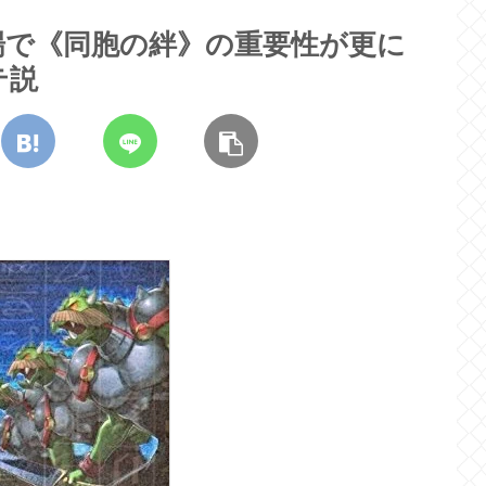
場で《同胞の絆》の重要性が更に
テ説