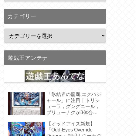
カテゴリー
遊戯王アンテナ
「氷結界の龍胤 エクハジ
ャール」に注目｜トリシ
ューラ，グングニール，
ブリューナクが3体合
体！
【オッドアイズ新規】
「Odd-Eyes Override
Dragon」判明｜ウーサの