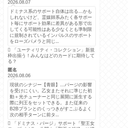
2026.08.07
ドミナス系のサポート自体は出る…かも
しれないけど、霊媒師系みたく各サポー
ト毎にサポート効果に差異がある形で出
してくる可能性はある少なくとも準制限
に規制されているインパルスのサポート
をローズパメラと同じ...
「ユーティリティ・コレクション」新規
枠出揃う！みんなはどのカードに期待して
る？
匿名
2026.08.06
現状のシナジー【青眼】…パージの影響
を受けにくい。乙女またそれに準じた初
動＋光チューナーと同じ展開に派生する
際に列王をセットできる。また従来の
B2Bプランとのくっつきがすこぶるよく
次の相手ターンに前タ...
「ドミナス・パージ」サポート「聖王女