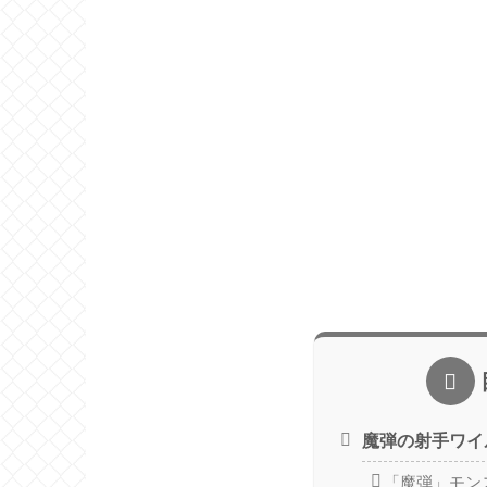
魔弾の射手ワイ
「魔弾」モン