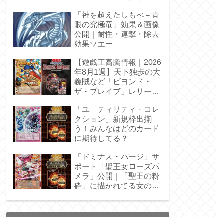
性◎
「神を超えたしもべ－青
眼の究極竜」効果＆画像
公開｜耐性・連撃・除去
効果ツエー
【遊戯王高騰情報｜2026
年8月1週】天下独歩の大
義賊など「ビヨンド・
ザ・ブレイブ」レリーフ
枠を調査
「ユーティリティ・コレ
クション」新規枠出揃
う！みんなはどのカード
に期待してる？
「ドミナス・パージ」サ
ポート「聖王女ローズパ
メラ」公開｜「聖王の粉
砕」に描かれてる女の子
じゃん！