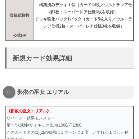
構築済みデッキ１個（カード
44
枚／ウルトラレア仕
様1枚・スーパーレア仕様4枚を収録
）
収録総枚数
デッキ強化パック1パック（カード5枚入り／ウルトラ
レア仕様2枚・スーパーレア仕様3枚を収録）
公式HP
新規カード効果詳細
影依の巫女 エリアル
《影依の巫女エリアル》
リバース・効果モンスター
星４/水属性/サイキック族/攻1000/守1800
このカード名の(1)(2)の効果は１ターンに１度、いずれか１つしか使