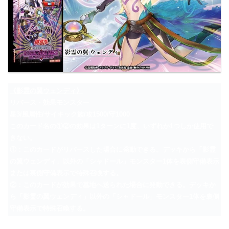
《影霊の翼ウェンディ》
リバース・効果モンスター
星3/風属性/サイキック族/攻1500/守1000
このカード名の①②の効果は1ターンに1度、いずれか1つしか使用で
きない。
①：このカードがリバースした場合に発動できる。デッキから「影霊
の翼ウェンディ」以外の「シャドール」モンスター1体を表側守備表示
または裏側守備表示で特殊召喚する。
②：このカードが効果で墓地へ送られた場合に発動できる。デッキか
ら「影霊の翼ウェンディ」以外の「シャドール」モンスター1体を裏側
守備表示で特殊召喚する。