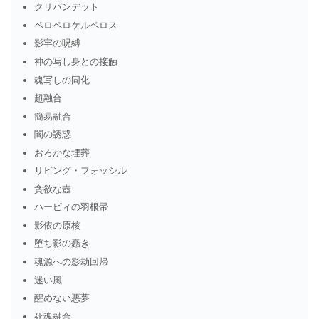
クリバンデット
ペロペロケルペロス
影牢の呪縛
神の写し身との接触
魂写しの同化
超融合
簡易融合
闇の誘惑
おろかな埋葬
リビング・フォッシル
貪欲な壺
ハーピィの羽根帚
影依の原核
堕ち影の蠢き
魂源への影劫回帰
迷い風
醒めない悪夢
死魂融合