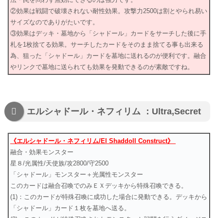
②効果は戦闘で破壊されない耐性効果。攻撃力2500は割とやられ易い
サイズなのでありがたいです。
③効果はデッキ・墓地から「シャドール」カードをサーチした後に手
札を1枚捨てる効果。サーチしたカードをそのまま捨てる事も出来る
為、狙った「シャドール」カードを墓地に送れるのが便利です。融合
やリンクで墓地に送られても効果を発動できるのが素敵ですね。
エルシャドール・ネフィリム ：Ultra,Secret
《エルシャドール・ネフィリム/El Shaddoll Construct》
融合・効果モンスター
星８/光属性/天使族/攻2800/守2500
「シャドール」モンスター＋光属性モンスター
このカードは融合召喚でのみＥＸデッキから特殊召喚できる。
(1)：このカードが特殊召喚に成功した場合に発動できる。デッキから
「シャドール」カード１枚を墓地へ送る。