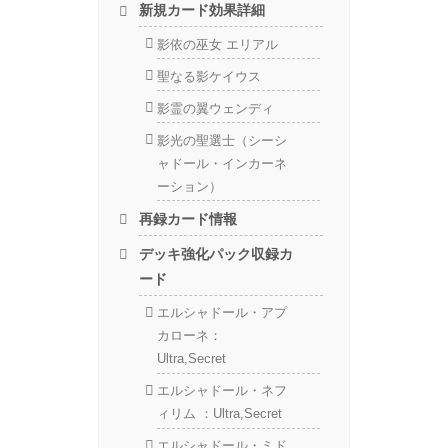
新規カード効果詳細
影依の巫女 エリアル
聖なる影ケイウス
影霊の翼ウェンディ
影光の聖選士（シーシ
ャドール・インカーネ
ーション）
再録カード情報
デッキ強化パック収録カ
ード
エルシャドール・アプ
カローネ：
Ultra,Secret
エルシャドール・ネフ
ィリム ：Ultra,Secret
エルシャドール・ミド