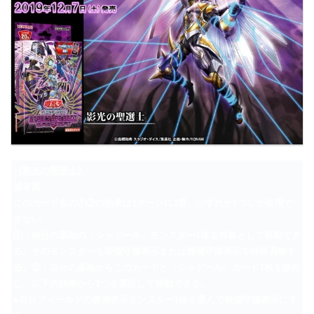
《影光の聖選士》
通常罠
このカード名の①②の効果は1ターンに1度、いずれか1つしか使用で
きない。
①：自分の墓地の「シャドール」モンスター1体を対象として発動でき
る。そのモンスターを表側守備表示または裏側守備表示で特殊召喚す
る。②：自分の墓地からこのカードと「シャドール」カード1枚を除外
し、以下の効果から1つを選択して発動できる。
●自分フィールドの裏側表示モンスター1体を選んで表側守備表示にす