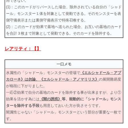
用できない。
(1)：このカードがリバースした場合、除外されている自分の「シャド
ール」モンスター１体を対象として発動できる。そのモンスターを表
側守備表示または裏側守備表示で特殊召喚する。
(2)：このカードが効果で墓地へ送られた場合、お互いの墓地のカード
を合計３枚まで対象として発動できる。そのカードを除外する。
レアリティ：【】
一口メモ
水属性の「シャドール」モンスターの登場で
《エルシャドール・アプ
カローネ》は勿論、《エルシャドール・アノマリリス》
の展開難易度
が格段に下がりました。
一応②効果で自分の墓地のカードを除外する事が出来ますが、より①
効果を活かす為には
《闇の誘惑》
等、能動的に「シャドール」モンス
ターを除外する手段
も用意しておいた方が良さそうです。
闇属性じゃない「シャドール」モンスターという部分が重要な一枚で
す。