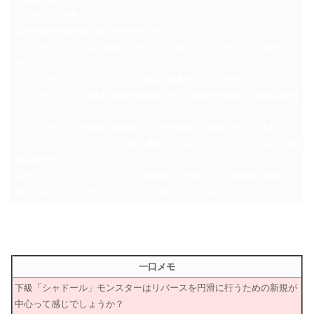
リバース・効果モンスター
星2/光属性/魔法使い族/攻900/守100
このカード名の①②の効果は1ターンに1度、いずれか1つしか使用で
きない。
①：このカードがリバースした場合に発動できる。手札から「シャド
ール」モンスター1体を表側守備表示または裏側守備表示で特殊召喚す
る。
②：このカードが効果で墓地へ送られた場合に発動できる。手札から
「シャドール」モンスター1体を墓地へ送る。このターン中、以下の効
果を適用する。
●自分フィールドのモンスターの攻撃力・守備力はこの効果で墓地へ
送ったモンスターの元々のレベル×100アップする。
一口メモ
下級「シャドール」モンスターはリバースを円滑に行うための新規が
中心って感じでしょうか？