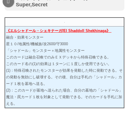
Super,Secret
《エルシャドール・シェキナーガ/El Shaddoll Shekhinaga》
融合・効果モンスター
星１０/地属性/機械族/攻2600/守3000
「シャドール」モンスター＋地属性モンスター
このカードは融合召喚でのみＥＸデッキから特殊召喚できる。
このカード名の(1)の効果は１ターンに１度しか使用できない。
(1)：特殊召喚されたモンスターが効果を発動した時に発動できる。そ
の発動を無効にし破壊する。その後、自分は手札の「シャドール」カ
ード１枚を墓地へ送る。
(2)：このカードが墓地へ送られた場合、自分の墓地の「シャドール」
魔法・罠カード１枚を対象として発動できる。そのカードを手札に加
える。