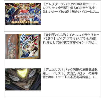
【コレクターズパック2018収録カード・
レアリティ全判明】個人的な当たり枠・
欲しいカードbest5【居合いドローはスー
パーです】
【遊戯王vol.1,強くてオススメ当たりカー
ド5選？】ガイア,ブラマジ,ブラホ,地割
れ,落とし穴各3枚で財布ポイントのピン
チ！？
【デュエリストパック冥闇の決闘者編収
録カードリスト】大当たりはラーの翼神
竜のホロ！ラー玉＆不死鳥再録無し（残
念）