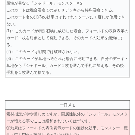
属性が異なる「シャドール」モンスター×２
このカードは融合召喚でのみＥＸデッキから特殊召喚できる。
このカード名の(1)(3)の効果はそれぞれ１ターンに１度しか使用でき
ない。
(1)：このカードが特殊召喚に成功した場合、フィールドの表側表示の
カード１枚を対象として発動できる。そのカードの効果を無効にす
る。
(2)：このカードは戦闘では破壊されない。
(3)：このカードが墓地へ送られた場合に発動できる。自分のデッキ・
墓地から「シャドール」カード１枚を選んで手札に加える。その後、
手札を１枚選んで捨てる。
一口メモ
素材指定がやや厳しめですが、闇属性以外の「シャドール」モンスタ
ーが増える事でここは緩和されていくはずです。
①効果はフィールドの表側表示カードの無効化効果。モンスター・魔
法・罠を問わず無効にできるのは強力です。