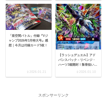
「亜空間バトル」付録『Vジ
ャンプ2026年3月特大号』感
想｜今月は付録カード5枚！
【ラッシュデュエル】アド
バンスパック－リベンジ・
ハーツ3箱開封！叛骨狙いで
いざ勝負！
2026.01.21
2026.01.10
スポンサーリンク