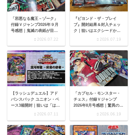
「邪悪なる魔王－ゾーク」
『ビヨンド・ザ・ブレイ
付録Ｖジャンプ2026年９月
ブ』開封結果＆封入チェッ
号感想｜鬼滅の表紙が目
ク｜狙いはエクシードかゴ
印！
エモンのフルオーバーだぜ
2026.07.22
2026.07.19
ッ！
【ラッシュデュエル】アド
「カプセル・モンスター・
バンスパック ユニオン・ベ
チェス」付録Ｖジャンプ
ース3箱開封｜狙いは「はじ
2026年8月号感想｜驚異のカ
まりの星」のフルオバラ！
ード7枚付録
2026.07.11
2026.06.19