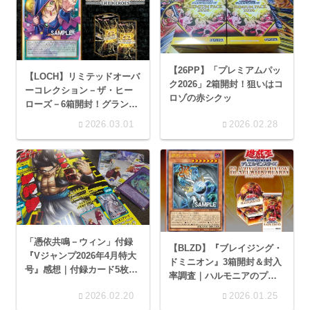
【26PP】「プレミアムパッ
【LOCH】リミテッドオーバ
ク2026」2箱開封！狙いはコ
ーコレクション－ザ・ヒー
ロゾの赤シクッ
ローズ－6箱開封！グランド
マスターレア来いィ
2026.03.01
2026.02.28
「憑依共鳴－ウィン」付録
【BLZD】『ブレイジング・
『Vジャンプ2026年4月特大
ドミニオン』3箱開封＆封入
号』感想｜付録カード5枚付
率調査｜ハルモニアのプリ
きの超豪華号
シク⁉
2026.02.20
2026.01.25