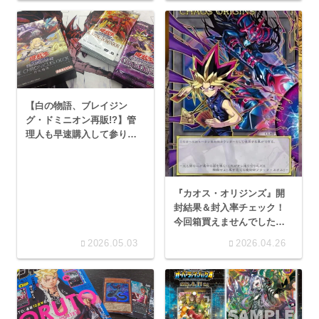
【白の物語、ブレイジン
グ・ドミニオン再販!?】管
理人も早速購入して参りま
した！
『カオス・オリジンズ』開
封結果＆封入率チェック！
今回箱買えませんでした
（なお）
2026.05.03
2026.04.26