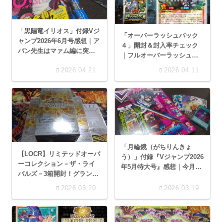
「黒陽竜イリオス」付録Vジ
「オーバーラッシュパック
ャンプ2026年6月号感想｜ア
４」開封＆封入率チェック
バン先生はマァム編に突
｜フルオーバーラッシュレ
入！
アのアウス狙い
2026.04.21
2026.04.11
「月輪鏡（がちりんきょ
【LOCR】リミテッドオーバ
う）」付録『Vジャンプ2026
ーコレクション－ザ・ライ
年5月特大号』感想｜今月も
バルズ－3箱開封！グランド
付録カード5枚付き
マスターレア再戦！
2026.03.20
2026.03.19