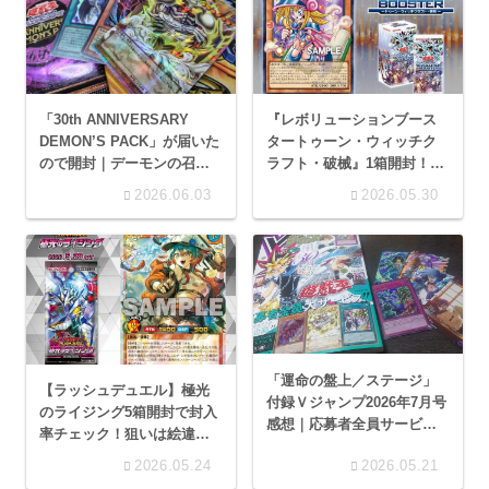
「30th ANNIVERSARY
『レボリューションブース
DEMON’S PACK」が届いた
タートゥーン・ウィッチク
ので開封｜デーモンの召喚
ラフト・破械』1箱開封！狙
は最高や！
いはガールのOF！
2026.06.03
2026.05.30
「運命の盤上／ステージ」
【ラッシュデュエル】極光
付録Ｖジャンプ2026年7月号
のライジング5箱開封で封入
感想｜応募者全員サービス
率チェック！狙いは絵違い
も実施中
ハーピィ・レディ！
2026.05.24
2026.05.21