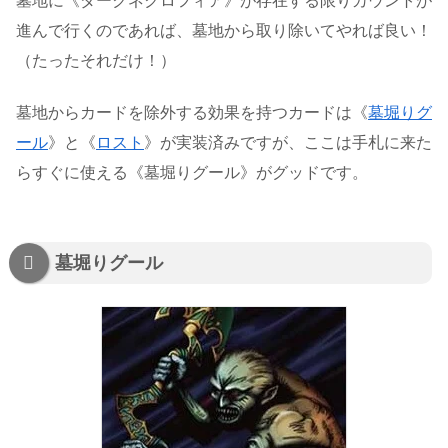
墓地に《ダークネクロフィア》が存在する限りカウントが
進んで行くのであれば、墓地から取り除いてやれば良い！
（たったそれだけ！）
墓地からカードを除外する効果を持つカードは《
墓堀りグ
ール
》と《
ロスト
》が実装済みですが、ここは手札に来た
らすぐに使える《墓堀りグール》がグッドです。
墓堀りグール