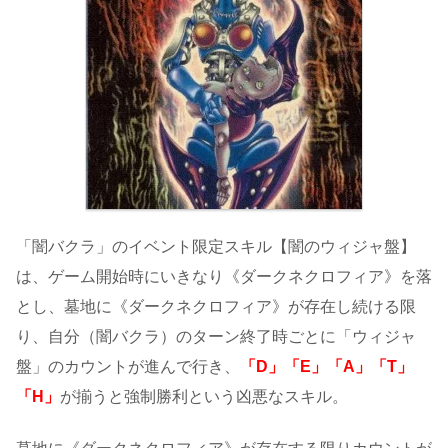
「闇バクラ」のイベント限定スキル【闇のウィジャ盤】
は、ゲーム開始時にいきなり《ダークネクロフィア》を落
とし、墓地に《ダークネクロフィア》が存在し続ける限
り、自分（闇バクラ）のターン終了時ごとに「ウィジャ
盤」のカウントが進んで行き、
「D」「E」「A」「T」
「H」
が揃うと強制勝利という凶悪なスキル。