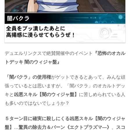
デュエルリンクスで絶賛開催中のイベント
『恐怖のオカル
トデッキ 闇のウィジャ盤』
「闇バクラ」の使用権
がゲットできるとあって、みんな頑
張っているとは思いますが、「闇バクラ」のオカルトデッ
キと
凶悪スキル【闇のウィジャ盤】
に苦しめられている人
も多いのではないでしょうか？
５ターン目に確実に殺しにくる凶悪スキル【闇のウィジャ
盤】
…
驚異の除去力＆バーン《エクトプラズマ―》
、
スコ