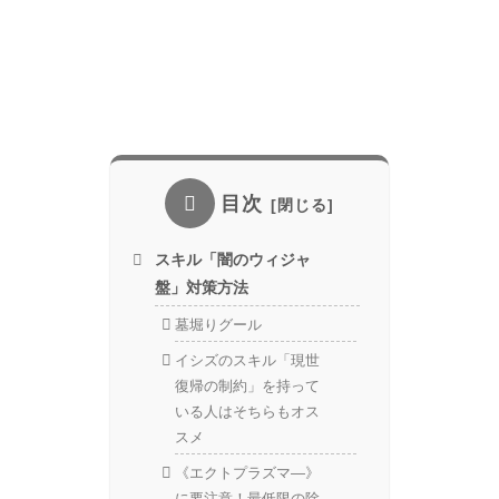
目次
スキル「闇のウィジャ
盤」対策方法
墓堀りグール
イシズのスキル「現世
復帰の制約」を持って
いる人はそちらもオス
スメ
《エクトプラズマ―》
に要注意！最低限の除