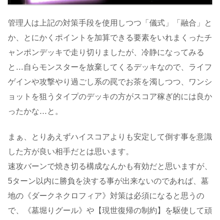
管理人は上記の対策手段を使用しつつ「儀式」「融合」と
か、とにかくポイントを加算できる要素をいれまくったチ
ャンポンデッキで走り切りましたが、冷静になってみる
と…自らモンスターを放棄してくるデッキなので、ライフ
ゲインや攻撃やり過ごし系の罠でお茶を濁しつつ、ワンシ
ョットを狙うタイプのデッキの方がスコア稼ぎ的には良か
ったかな…と。
まぁ、とりあえずハイスコアよりも安定して倒す事を意識
した方が良い相手だとは思います。
速攻バーンで焼き切る構成なんかも有効だと思いますが、
5ターン以内に勝負を決する事が出来ないのであれば、墓
地の《ダークネクロフィア》対策は必須になると思うの
で、《墓堀りグール》や【現世復帰の制約】を駆使して頑