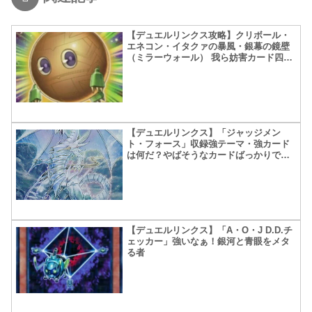
【デュエルリンクス攻略】クリボール・
エネコン・イタクァの暴風・銀幕の鏡壁
（ミラーウォール） 我ら妨害カード四天
王！
【デュエルリンクス】「ジャッジメン
ト・フォース」収録強テーマ・強カード
は何だ？やばそうなカードばっかりでワ
ロタ
【デュエルリンクス】「A・O・J D.D.チ
ェッカー」強いなぁ！銀河と青眼をメタ
る者