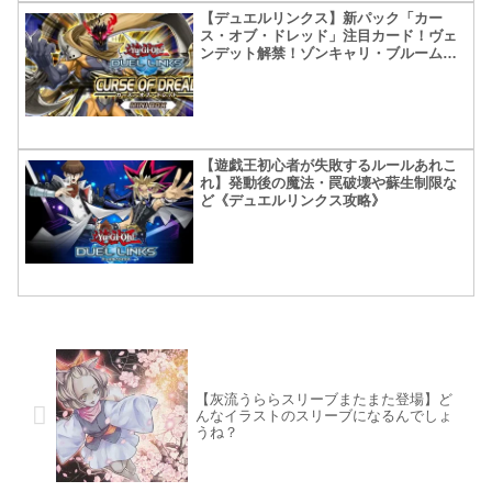
【デュエルリンクス】新パック「カー
ス・オブ・ドレッド」注目カード！ヴェ
ンデット解禁！ゾンキャリ・ブルームも
解禁！
【遊戯王初心者が失敗するルールあれこ
れ】発動後の魔法・罠破壊や蘇生制限な
ど《デュエルリンクス攻略》
【灰流うららスリーブまたまた登場】ど
んなイラストのスリーブになるんでしょ
うね？