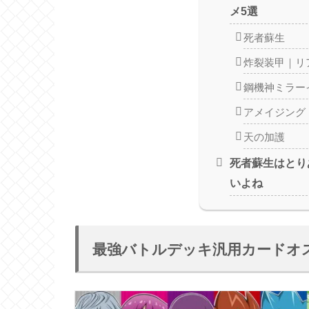
メ5選
死者蘇生
炸裂装甲｜リ
鋼機神ミラー
アメイジング
天の加護
死者蘇生はとり
いよね
最強バトルデッキ汎用カードオ