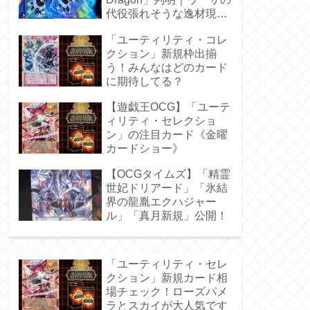
代役張れそうな逸材現
る！
「ユーティリティ・コレ
クション」新規枠出揃
う！みんなはどのカード
に期待してる？
【遊戯王OCG】「ユーテ
ィリティ・セレクショ
ン」の注目カード《金曜
カードショー》
【OCGタイムズ】「精霊
世妃ドリアード」「氷結
界の龍胤エクハジャー
ル」「真月新規」公開！
「ユーティリティ・セレ
クション」新規カード相
場チェック！ローズパメ
ラとスカイが大人気です