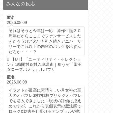
みんなの反応
匿名
2026.08.09
それはそうと今年は一応、原作生誕３０
周年だからここまでファンサービスした
んだろうけど来年も引き続きアニバーサ
リーでこれ以上の内容のパックを出すん
だろか・・・？
【UT】「ユーティリティ・セレクショ
ン」1箱開封＆封入率調査｜狙うぞ「聖王
女ローズパメラ」オバプリ
匿名
2026.08.08
イラストが最高に素晴らしい月女神の至
天のオバフレ3枚内1枚プリシクオバフレ
でを購入できました！現状の評価は控え
めですが、これから表側表示の魔法罠で
ロック&妨害を仕掛けるアンブラルや竜