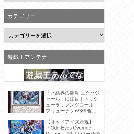
カテゴリー
遊戯王アンテナ
「氷結界の龍胤 エクハジ
ャール」に注目｜トリシ
ューラ，グングニール，
ブリューナクが3体合
体！
【オッドアイズ新規】
「Odd-Eyes Override
Dragon」判明｜ウーサの