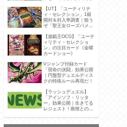
【UT】「ユーティリテ
ィ・セレクション」1箱
開封＆封入率調査｜狙う
ぞ「聖王女ローズパメ
ラ」オバプリ
【遊戯王OCG】「ユーテ
ィリティ・セレクショ
ン」の注目カード《金曜
カードショー》
Vジャンプ付録カード
「宿命の決闘」効果公開
｜円盤型デュエルディス
クの特殊ルール再現だ！
【ラッシュデュエル】
「アインソフ・リッタ
ー」効果公開｜生きてる
レジェスト！救惺との相
性◎