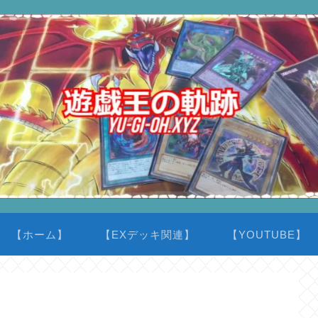
【ホーム】
【EXデッキ関連】
【YOUTUBE】