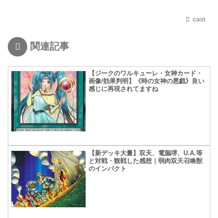
cast
関連記事
【ジークのワルキューレ・女神カード・
画像/効果判明】《時の女神の悪戯》良い
感じに再現されてますね
【新デッキ大量】双天、電脳堺、U.A.等
と対戦・観戦した感想｜弱肉双天召喚獣
のインパクト