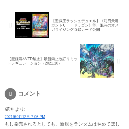
【遊戯王ラッシュデュエル】《幻刃天竜
ガントリー・ドラゴン》等、混沌のオメ
ガライジング収録カード公開
【魔鍾洞&VFD禁止】最新禁止改訂リミッ
トレギュレーション（2021.10）
コメント
匿名
より:
2021年9月12日 7:06 PM
もし発売されるとしても、新規をランダムはやめてほし