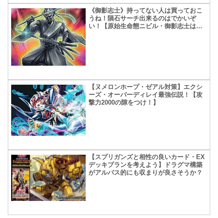
《御影志士》持ってない人は買っておこ
うね！隕石サーチ出来るのはでかいぞ
い！【原始生命態ニビル・御影志士は虎
眼流】
【ヌメロンホープ・ゼアル対策】エクシ
ーズ・オーバーディレイ最強伝説！【攻
撃力2000の隙をつけ！】
【スプリガンズと相性の良いカード・EX
デッキプランを考えよう】ドラグマ構築
がアルバス的にも収まりが良さそうか？