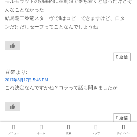
モルモラットの効果的に準制限で落ち着くと思ったけどそ
んなことなかった
結局覇王眷竜スターヴでllはコピーできますけど、自ター
ンだけだしセーフってことなんでしょうね
返信
甘楽
より:
2017年3月17日 5:46 PM
これ決定なんですかね？コラって話も聞きましたが…
返信
きゃす
より:
メニュー
ホーム
検索
トップ
サイドバー