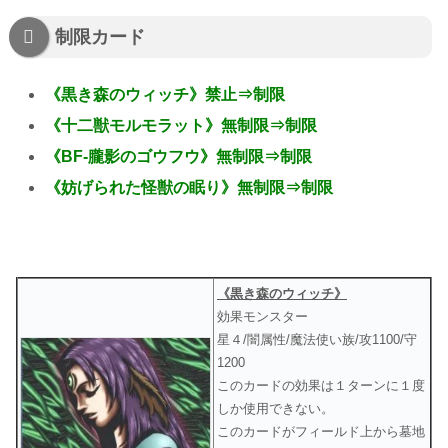
制限カード
《黒き森のウィッチ》禁止⇒制限
《十二獣モルモラット》無制限⇒制限
《BF-朧影のゴウフウ》無制限⇒制限
《妨げられた怪獣の眠り》無制限⇒制限
《黒き森のウィッチ》
効果モンスター
星４/闇属性/魔法使い族/攻1100/守
1200
このカードの効果は１ターンに１度
しか使用できない。
このカードがフィールド上から墓地