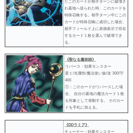
たこのカードが相手ターンに破壊さ
れ墓地へ送られた時、このカードを
特殊召喚する。相手ターン中にこの
カードが特殊召喚に成功した場合、
相手フィールド上に表側表示で存在
するカード１枚を選んで破壊でき
る。
《聖なる魔術師》
リバース・効果モンスター
星１/光属性/魔法使い族/攻 300/守
400
①：このカードがリバースした場
合、 自分の墓地の魔法カード１枚
を対象として発動する。 そのカー
ドを手札に加える。
《DDラミア》
チューナー・効果モンスター