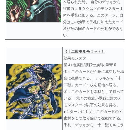
へ送られた時、 自分のデッキから
守備力１５００以下のモンスター１
体を手札に加える。このターン、自
分はこの効果で手札に加えたカード
及びその同名カードの発動ができな
い。
《十二獣モルモラット》
効果モンスター
星４/地属性/獣戦士族/攻 0/守 0
①：このカードが召喚に成功した場
合に発動できる。 デッキから「十
二獣」カード１枚を墓地へ送る。
②：このカードを素材として持って
いる、 元々の種族が獣戦士族のＸ
モンスターは以下の効果を得る。
●１ターンに１度、このカードのＸ
素材を１つ取り除いて発動できる。
手札・デッキから「十二獣モルモラ