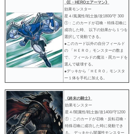
《E・HEROエアーマン》
効果モンスター
星４/風属性/戦士族/攻1800/守 300
①：このカードが召喚・特殊召喚に
成功した時、 以下の効果から１つを
選択して発動できる。
●このカード以外の自分フィールド
の 「ＨＥＲＯ」モンスターの数ま
で、 フィールドの魔法・罠カードを
選んで破壊する。
●デッキから「ＨＥＲＯ」モンスタ
ー１体を手札に加える。
《終末の騎士》
効果モンスター
星４/闇属性/戦士族/攻1400/守1200
①：このカードが召喚・反転召喚・
特殊召喚に成功した時に発動でき
る。 デッキから闇属性モンスター