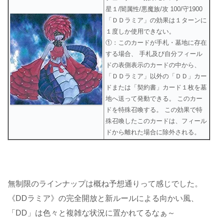
星１/闇属性/悪魔族/攻 100/守1900
「ＤＤラミア」の効果は１ターンに
１度しか使用できない。
①：このカードが手札・墓地に存在
する場合、 手札及び自分フィール
ドの表側表示のカードの中から、
「ＤＤラミア」以外の「ＤＤ」カー
ドまたは「契約書」カード１枚を墓
地へ送って発動できる。 このカー
ドを特殊召喚する。 この効果で特
殊召喚したこのカードは、フィール
ドから離れた場合に除外される。
無制限のラインナップは概ね予想通りって感じでした。
《DDラミア》の完全開放と新ルールによる向かい風、
「DD」は色々と複雑な状況に置かれてるなぁ～