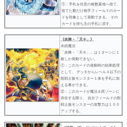
①：手札を任意の枚数墓地へ捨て、
捨てた数だけ相手フィールドのカー
ドを対象として発動できる。 その
カードを持ち主の手札に戻す。
《炎舞－「天キ」》
永続魔法
「炎舞－「天キ」」は１ターンに１
枚しか発動できない。
①：このカードの発動時の効果処理
として、 デッキからレベル４以下の
獣戦士族モンスター１体を手札に加
える事ができる。
②：このカードが魔法＆罠ゾーンに
存在する限り、 自分フィールドの獣
戦士族モンスターの攻撃力は１００
アップする。