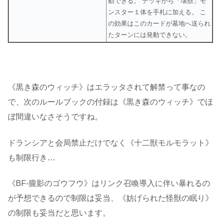
動できる。 デッキから「壊獣」モ
ンスター１体を手札に加える。 こ
の効果はこのカードが墓地へ送られ
たターンには発動できない。
《黒き森のウィッチ》はエラッタされて解禁って事なの
で、次のルールブックの付録は《黒き森のウィッチ》でほ
ぼ間違いなさそうですね。
ドランシアと会局禁止だけでなく《十二獣モルモラット》
も制限行き…
《BF-朧影のゴウフウ》はリンク召喚導入に伴い暴れるの
が予想できるので制限は妥当、《妨げられた怪獣の眠り》
の制限も妥当だと思います。