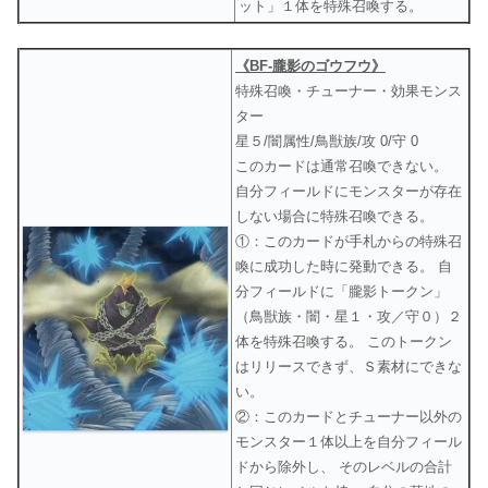
ット」１体を特殊召喚する。
《BF-朧影のゴウフウ》
特殊召喚・チューナー・効果モンス
ター
星５/闇属性/鳥獣族/攻 0/守 0
このカードは通常召喚できない。
自分フィールドにモンスターが存在
しない場合に特殊召喚できる。
①：このカードが手札からの特殊召
喚に成功した時に発動できる。 自
分フィールドに「朧影トークン」
（鳥獣族・闇・星１・攻／守０）２
体を特殊召喚する。 このトークン
はリリースできず、Ｓ素材にできな
い。
②：このカードとチューナー以外の
モンスター１体以上を自分フィール
ドから除外し、 そのレベルの合計