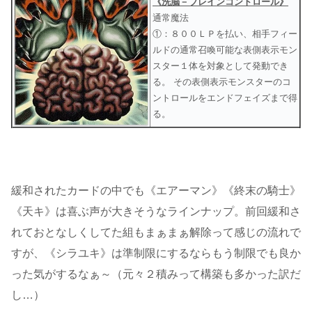
《洗脳－ブレインコントロール》
通常魔法
①：８００ＬＰを払い、相手フィー
ルドの通常召喚可能な表側表示モン
スター１体を対象として発動でき
る。 その表側表示モンスターのコ
ントロールをエンドフェイズまで得
る。
緩和されたカードの中でも《エアーマン》《終末の騎士》
《天キ》は喜ぶ声が大きそうなラインナップ。前回緩和さ
れておとなしくしてた組もまぁまぁ解除って感じの流れで
すが、《シラユキ》は準制限にするならもう制限でも良か
った気がするなぁ～（元々２積みって構築も多かった訳だ
し…）