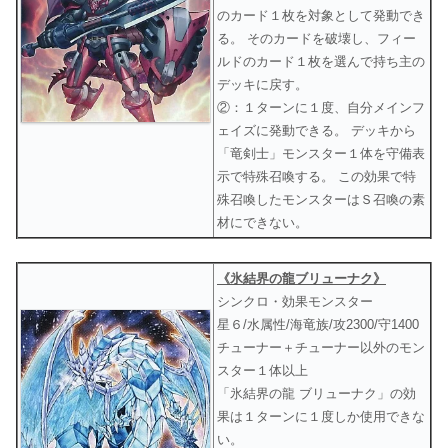
のカード１枚を対象として発動でき
る。 そのカードを破壊し、フィー
ルドのカード１枚を選んで持ち主の
デッキに戻す。
②：１ターンに１度、自分メインフ
ェイズに発動できる。 デッキから
「竜剣士」モンスター１体を守備表
示で特殊召喚する。 この効果で特
殊召喚したモンスターはＳ召喚の素
材にできない。
《氷結界の龍ブリューナク》
シンクロ・効果モンスター
星６/水属性/海竜族/攻2300/守1400
チューナー＋チューナー以外のモン
スター１体以上
「氷結界の龍 ブリューナク」の効
果は１ターンに１度しか使用できな
い。