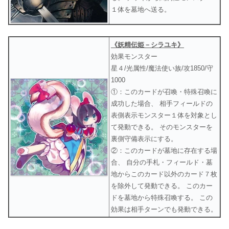
１体を墓地へ送る。
《妖精伝姫－シラユキ》
効果モンスター
星４/光属性/魔法使い族/攻1850/守
1000
①：このカードが召喚・特殊召喚に
成功した場合、 相手フィールドの
表側表示モンスター１体を対象とし
て発動できる。 そのモンスターを
裏側守備表示にする。
②：このカードが墓地に存在する場
合、 自分の手札・フィールド・墓
地からこのカード以外のカード７枚
を除外して発動できる。 このカー
ドを墓地から特殊召喚する。 この
効果は相手ターンでも発動できる。