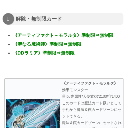
解除・無制限カード
《アーティファクト－モラルタ》準制限⇒無制限
《聖なる魔術師》準制限⇒無制限
《DDラミア》準制限⇒無制限
《アーティファクト－モラルタ》
効果モンスター
星５/光属性/天使族/攻2100/守1400
このカードは魔法カード扱いとして
手札から魔法＆罠カードゾーンにセ
ットできる。
魔法＆罠カードゾーンにセットされ