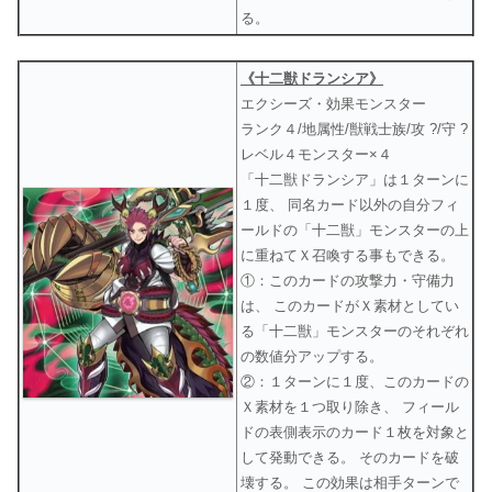
る。
《十二獣ドランシア》
エクシーズ・効果モンスター
ランク４/地属性/獣戦士族/攻 ?/守 ?
レベル４モンスター×４
「十二獣ドランシア」は１ターンに
１度、 同名カード以外の自分フィ
ールドの「十二獣」モンスターの上
に重ねてＸ召喚する事もできる。
①：このカードの攻撃力・守備力
は、 このカードがＸ素材としてい
る「十二獣」モンスターのそれぞれ
の数値分アップする。
②：１ターンに１度、このカードの
Ｘ素材を１つ取り除き、 フィール
ドの表側表示のカード１枚を対象と
して発動できる。 そのカードを破
壊する。 この効果は相手ターンで