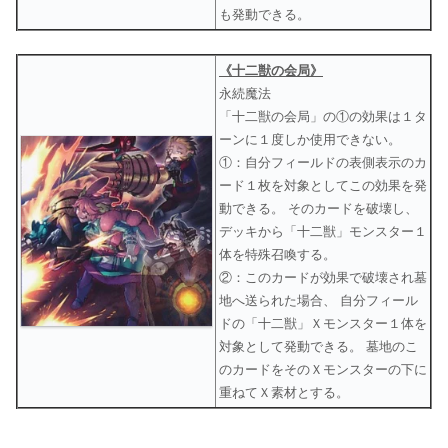
も発動できる。
《十二獣の会局》
永続魔法
「十二獣の会局」の①の効果は１タ
ーンに１度しか使用できない。
①：自分フィールドの表側表示のカ
ード１枚を対象としてこの効果を発
動できる。 そのカードを破壊し、
デッキから「十二獣」モンスター１
体を特殊召喚する。
②：このカードが効果で破壊され墓
地へ送られた場合、 自分フィール
ドの「十二獣」Ｘモンスター１体を
対象として発動できる。 墓地のこ
のカードをそのＸモンスターの下に
重ねてＸ素材とする。