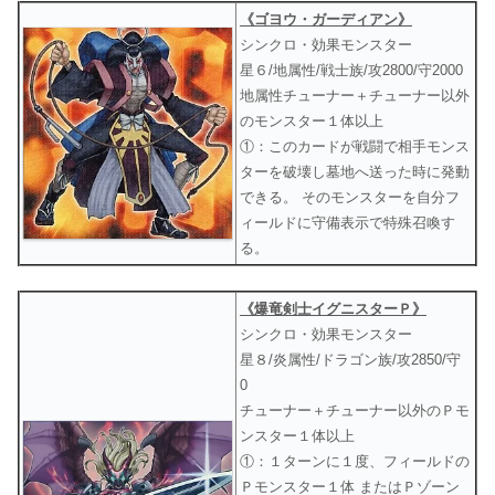
《ゴヨウ・ガーディアン》
シンクロ・効果モンスター
星６/地属性/戦士族/攻2800/守2000
地属性チューナー＋チューナー以外
のモンスター１体以上
①：このカードが戦闘で相手モンス
ターを破壊し墓地へ送った時に発動
できる。 そのモンスターを自分フ
ィールドに守備表示で特殊召喚す
る。
《爆竜剣士イグニスターＰ》
シンクロ・効果モンスター
星８/炎属性/ドラゴン族/攻2850/守
0
チューナー＋チューナー以外のＰモ
ンスター１体以上
①：１ターンに１度、フィールドの
Ｐモンスター１体 またはＰゾーン