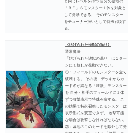
と同じレベルを持つ 自分の墓地の
「ＢＦ」Ｓモンスター１体を対象と
して発動できる。 そのモンスター
をチューナー扱いとして特殊召喚す
る。
《妨げられた怪獣の眠り》
通常魔法
「妨げられた壊獣の眠り」は１ター
ンに１枚しか発動できない。
①：フィールドのモンスターを全て
破壊する。 その後、デッキからカ
ード名が異なる「壊獣」モンスター
を 自分・相手のフィールドに１体
ずつ攻撃表示で特殊召喚する。 こ
の効果で特殊召喚したモンスターは
表示形式を変更できず、 攻撃可能
な場合は攻撃しなければならない。
②：墓地のこのカードを除外して発