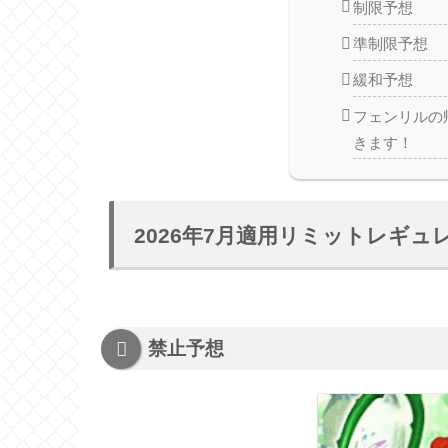
制限予想
準制限予想
緩和予想
フェンリルの
きます！
2026年7月適用リミットレギ
禁止予想