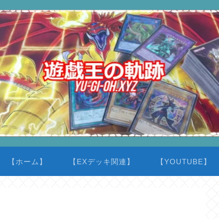
【ホーム】
【EXデッキ関連】
【YOUTUBE】