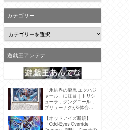
カテゴリー
遊戯王アンテナ
「氷結界の龍胤 エクハジ
ャール」に注目｜トリシ
ューラ，グングニール，
ブリューナクが3体合
体！
【オッドアイズ新規】
「Odd-Eyes Override
Dragon」判明｜ウーサの