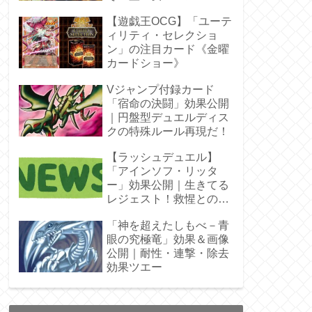
ラ」オバプリ
【遊戯王OCG】「ユーテ
ィリティ・セレクショ
ン」の注目カード《金曜
カードショー》
Vジャンプ付録カード
「宿命の決闘」効果公開
｜円盤型デュエルディス
クの特殊ルール再現だ！
【ラッシュデュエル】
「アインソフ・リッタ
ー」効果公開｜生きてる
レジェスト！救惺との相
性◎
「神を超えたしもべ－青
眼の究極竜」効果＆画像
公開｜耐性・連撃・除去
効果ツエー