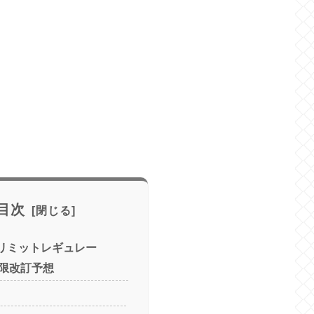
目次
用リミットレギュレー
限改訂予想