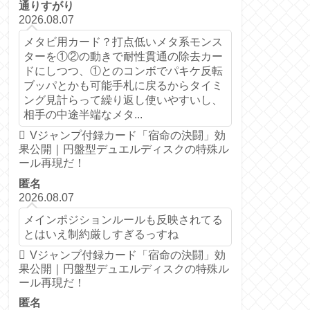
通りすがり
2026.08.07
メタビ用カード？打点低いメタ系モンス
ターを①②の動きで耐性貫通の除去カー
ドにしつつ、①とのコンボでパキケ反転
ブッパとかも可能手札に戻るからタイミ
ング見計らって繰り返し使いやすいし、
相手の中途半端なメタ...
Vジャンプ付録カード「宿命の決闘」効
果公開｜円盤型デュエルディスクの特殊ル
ール再現だ！
匿名
2026.08.07
メインポジションルールも反映されてる
とはいえ制約厳しすぎるっすね
Vジャンプ付録カード「宿命の決闘」効
果公開｜円盤型デュエルディスクの特殊ル
ール再現だ！
匿名