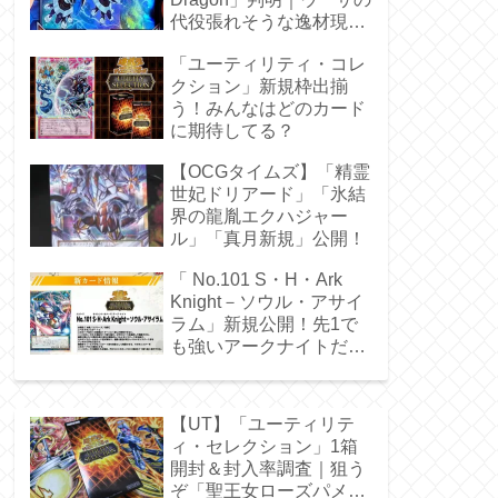
代役張れそうな逸材現
る！
「ユーティリティ・コレ
クション」新規枠出揃
う！みんなはどのカード
に期待してる？
【OCGタイムズ】「精霊
世妃ドリアード」「氷結
界の龍胤エクハジャー
ル」「真月新規」公開！
「 No.101 S・H・Ark
Knight－ソウル・アサイ
ラム」新規公開！先1で
も強いアークナイトだ
ぁ！
【UT】「ユーティリテ
ィ・セレクション」1箱
開封＆封入率調査｜狙う
ぞ「聖王女ローズパメ