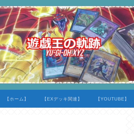
【ホーム】
【EXデッキ関連】
【YOUTUBE】