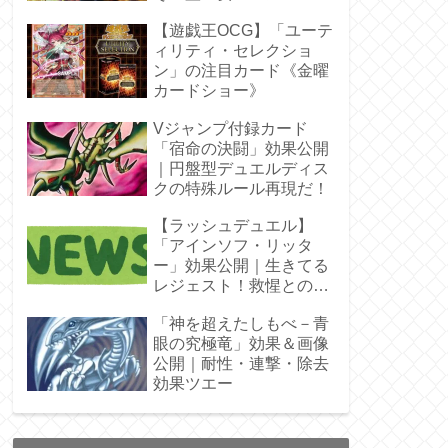
ラ」オバプリ
【遊戯王OCG】「ユーテ
ィリティ・セレクショ
ン」の注目カード《金曜
カードショー》
Vジャンプ付録カード
「宿命の決闘」効果公開
｜円盤型デュエルディス
クの特殊ルール再現だ！
【ラッシュデュエル】
「アインソフ・リッタ
ー」効果公開｜生きてる
レジェスト！救惺との相
性◎
「神を超えたしもべ－青
眼の究極竜」効果＆画像
公開｜耐性・連撃・除去
効果ツエー