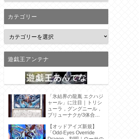
カテゴリー
遊戯王アンテナ
「氷結界の龍胤 エクハジ
ャール」に注目｜トリシ
ューラ，グングニール，
ブリューナクが3体合
体！
【オッドアイズ新規】
「Odd-Eyes Override
Dragon」判明｜ウーサの