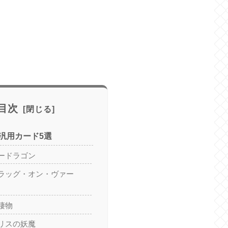
目次
汎用カード5選
ードラゴン
ラッグ・オン・ヴァー
棲物
リスの妖魔