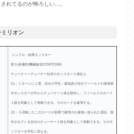
引されてるのが怖ろしい…。
ーミリオン
シンクロ・効果モンスター
星９/炎属性/機械族/攻2700/守1800
チューナー＋チューナー以外のモンスター１体以上
(1)：１ターンに１度、自分の手札・墓地及び
自分フィールドの表側表
示モンスターの中からチューナー１体を除外し、
フィールドのカード
１枚を対象として発動できる。
そのカードを破壊する。
(2)：Ｓ召喚したこのカードが効果で破壊され墓地へ送られた場合、
除
外されている自分のチューナー１体を対象として発動できる。
そのモ
ンスターを手札に加える。