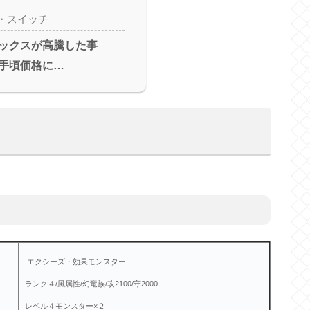
・スイッチ
ックスが高騰した事
手頃価格に…
エクシーズ・効果モンスター
ランク４/風属性/幻竜族/攻2100/守2000
レベル４モンスター×２