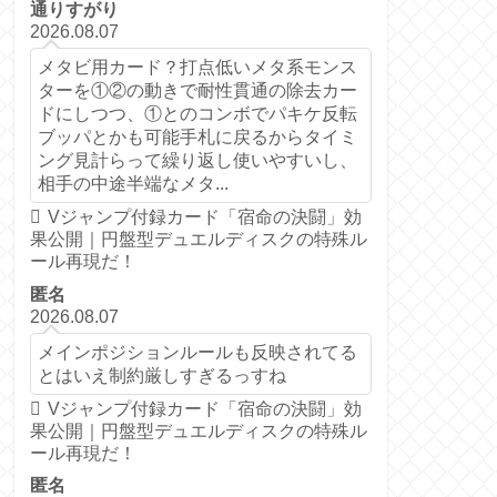
通りすがり
2026.08.07
メタビ用カード？打点低いメタ系モンス
ターを①②の動きで耐性貫通の除去カー
ドにしつつ、①とのコンボでパキケ反転
ブッパとかも可能手札に戻るからタイミ
ング見計らって繰り返し使いやすいし、
相手の中途半端なメタ...
Vジャンプ付録カード「宿命の決闘」効
果公開｜円盤型デュエルディスクの特殊ル
ール再現だ！
匿名
2026.08.07
メインポジションルールも反映されてる
とはいえ制約厳しすぎるっすね
Vジャンプ付録カード「宿命の決闘」効
果公開｜円盤型デュエルディスクの特殊ル
ール再現だ！
匿名