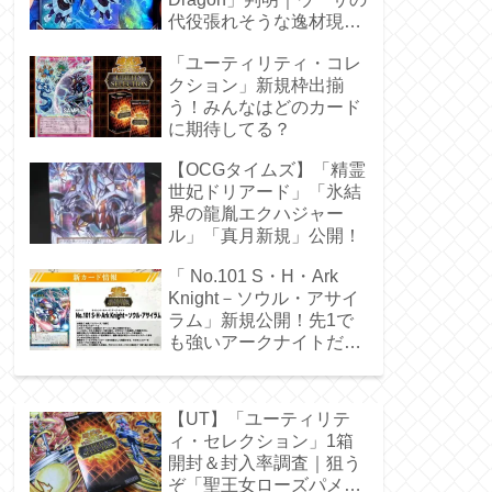
代役張れそうな逸材現
る！
「ユーティリティ・コレ
クション」新規枠出揃
う！みんなはどのカード
に期待してる？
【OCGタイムズ】「精霊
世妃ドリアード」「氷結
界の龍胤エクハジャー
ル」「真月新規」公開！
「 No.101 S・H・Ark
Knight－ソウル・アサイ
ラム」新規公開！先1で
も強いアークナイトだ
ぁ！
【UT】「ユーティリテ
ィ・セレクション」1箱
開封＆封入率調査｜狙う
ぞ「聖王女ローズパメ