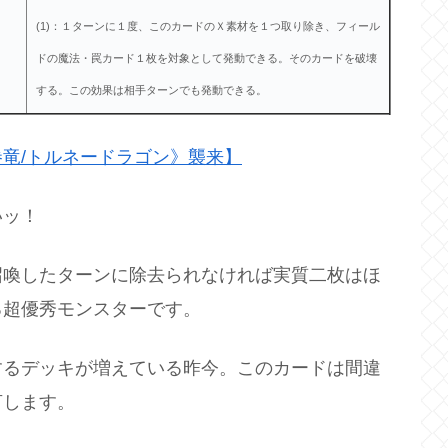
(1)：１ターンに１度、このカードのＸ素材を１つ取り除き、
フィール
ドの魔法・罠カード１枚を対象として発動できる。
そのカードを破壊
する。
この効果は相手ターンでも発動できる。
竜/トルネードラゴン》襲来】
いッ！
召喚したターンに除去られなければ実質二枚はほ
る超優秀モンスターです。
するデッキが増えている昨今。このカードは間違
言します。