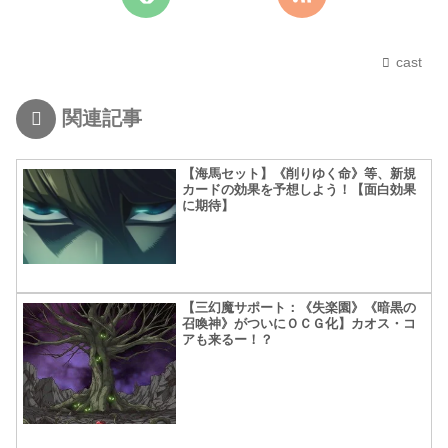
cast
関連記事
【海馬セット】《削りゆく命》等、新規
カードの効果を予想しよう！【面白効果
に期待】
【三幻魔サポート：《失楽園》《暗黒の
召喚神》がついにＯＣＧ化】カオス・コ
アも来るー！？