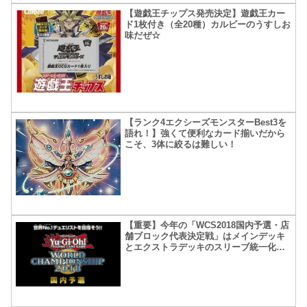
【遊戯王チップス発売決定】遊戯王カー
ド1枚付き（全20種）カルビーのうすしお
味だぜ☆
【ランク4エクシーズモンスターBest3を
語れ！】強くて便利なカード揃いだから
こそ、3体に絞るは難しい！
【重要】今年の「WCS2018国内予選・店
舗ブロック代表決定戦」はメインデッキ
とエクストラデッキのスリーブ統一化厳
守！