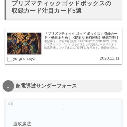
プリズマティックゴッドボックスの
収録カード注目カード5選
「プリズマティック ゴッド ボックス」収録カー
ド・効果まとめ｜《絶対なる幻神獣》効果判明！
本記事は、12月19日発売『PRISMATIC GOD BOX（プリ
ズマティック ゴッド ボックス）』の収録カードリスト・
効果詳細についてまとめた記事になります。発売までの
間、情報が更新され次第、随時内容を更新していきます。
©高橋和希 スタ...
2020.11.11
yu-gi-oh.xyz
超電導波サンダーフォース
速攻魔法