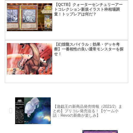
【QCTB】クォーターセンチュリーアー
トコレクション新規イラスト枠相場調
査！トップレアは何だ？
【幻煌龍スパイラル：効果・デッキ考
察】一番相性の良い通常モンスターを探
せ！
【遊戯王の新商品発売情報（2021/2）ま
とめ】プリコレ発売迫る！【ゲーム小
話：Revoの新曲が楽しみ】