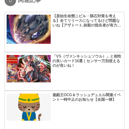
【原始生命態ニビル・隕石対策を考え
る】全てリリースになってるけど問題な
いね【アザトート,抹殺の指名者が有力
か？】
「VS（ヴァンキッシュソウル）」と相性
の良いカード16選｜センサー万別使える
のが良いね！
遊戯王OCG＆ラッシュデュエル関連イベ
ント一時中止のお知らせ【全国一律】