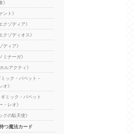
者》
ァント》
エクゾディア》
エクゾディオス》
ゾディア》
ノミナーガ》
 ホルアクティ》
 ギミック・パペット－
レオ》
８ ギミック・パペット
ー・レオ》
ックの駄天使》
持つ魔法カード