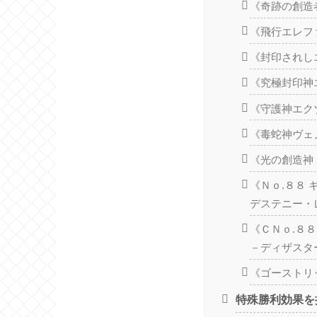
《奇跡の創造
《飛行エレフ
《封印されし
《究極封印神
《守護神エク
《毒蛇神ヴェ
《光の創造神
《Ｎｏ.８８
デステニー・
《ＣＮｏ.８
－ディザスタ
《ゴーストリ
特殊勝利効果を