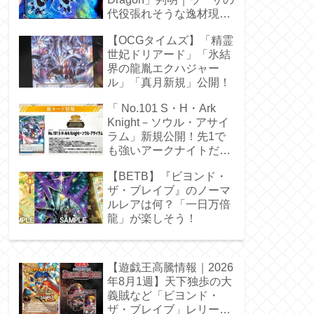
代役張れそうな逸材現
る！
【OCGタイムズ】「精霊
世妃ドリアード」「氷結
界の龍胤エクハジャー
ル」「真月新規」公開！
「 No.101 S・H・Ark
Knight－ソウル・アサイ
ラム」新規公開！先1で
も強いアークナイトだ
ぁ！
【BETB】『ビヨンド・
ザ・ブレイブ』のノーマ
ルレアは何？「一日万倍
龍」が楽しそう！
【遊戯王高騰情報｜2026
年8月1週】天下独歩の大
義賊など「ビヨンド・
ザ・ブレイブ」レリーフ