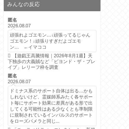
みんなの反応
匿名
2026.08.07
頑張れよゴエモン…↓頑張ってるじゃん
ゴエモン！↓頑張りすぎだよゴエモ
ン… ←イマココ
【遊戯王高騰情報｜2026年8月1週】天
下独歩の大義賊など「ビヨンド・ザ・ブレ
イブ」レリーフ枠を調査
匿名
2026.08.07
ドミナス系のサポート自体は出る…かも
しれないけど、霊媒師系みたく各サポー
ト毎にサポート効果に差異がある形で出
してくる可能性はある少なくとも準制限
に規制されているインパルスのサポート
をローズパメラと同じ...