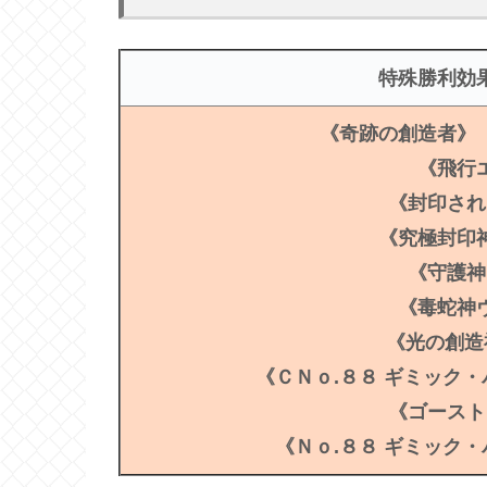
特殊勝利効
《奇跡の創造者》
《飛行
《封印され
《究極封印
《守護神
《毒蛇神
《光の創造
《ＣＮｏ.８８ ギミック
《ゴースト
《Ｎｏ.８８ ギミック