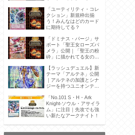
枠を調査
「ユーティリティ・コレ
クション」新規枠出揃
う！みんなはどのカード
に期待してる？
「ドミナス・パージ」サ
ポート「聖王女ローズパ
メラ」公開｜「聖王の粉
砕」に描かれてる女の子
じゃん！
【ラッシュデュエル】新
テーマ「アルテネ」公開
｜アルテネの加護とシナ
ジーを持つユニオンテー
マ登場
「No.101 S・H・Ark
Knight-ソウル・アサイラ
ム」に注目｜先攻でも強
い新たなアークナイト！