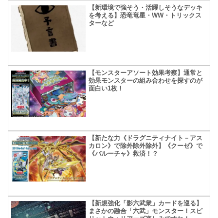
【新環境で強そう・活躍しそうなデッキ
を考える】恐竜竜星・WW・トリックス
ターなど
【モンスターアソート効果考察】通常と
効果モンスターの組み合わせを探すのが
面白い1枚！
【新たな力《ドラグニティナイト－アス
カロン》で除外除外除外】《クーゼ》で
《バルーチャ》救済！？
【新規強化「影六武衆」カードを巡る】
まさかの融合「六武」モンスター！スピ