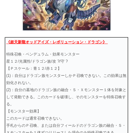
《超天新龍オッドアイズ・レボリューション・ドラゴン》
特殊召喚・ペンデュラム・効果モンスター
星１２/光属性/ドラゴン族/攻 ?/守 ?
【Ｐスケール：青１２/赤１２】
(1)：自分はドラゴン族モンスターしかＰ召喚できない。この効果は無
効化されない。
(2)：自分の墓地のドラゴン族の融合・Ｓ・Ｘモンスター１体を対象と
して発動できる。このカードを破壊し、そのモンスターを特殊召喚す
る。
【モンスター効果】
このカードは通常召喚できない。
手札からのＰ召喚、または自分フィールドのドラゴン族の融合・Ｓ・
Ｘモンスターを１体ずつリリースした場合のみ特殊召喚できる。