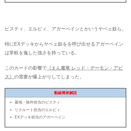
ピスティ、エルピィ、アガーペインとかいうヤベェ奴ら。
特にEXデッキからヤベェ奴をを呼び出せるアガーペイン
は常軌を逸した強さを持っている。
このカードの影響で
《えん魔竜 レッド・デーモン・アビ
ス》
の需要が爆上がりしてしまった。
動線簡単解説
墓地・除外担当のピスティ
リクルート担当のエルピィ
EXデッキ担当のアガーペイン