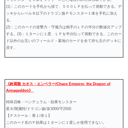
(1)：このカードを手札から捨て、５００ＬＰを払って発動できる。デ
ッキからレベル８以下のドラゴン族Ｐモンスター１体を手札に加え
る。
(2)：このカードの攻撃力・守備力は相手のＬＰの半分の数値分アップ
する。(3)：１ターンに１度、ＬＰを半分払って発動できる。このカー
ド以外のお互いのフィールド・墓地のカードを全て持ち主のデッキに
戻す。
《終焉龍 カオス・エンペラー/Chaos Emperor, the Dragon of
Armageddon》
特殊召喚・ペンデュラム・効果モンスター
星８/闇属性/ドラゴン族/攻3000/守2500
【Ｐスケール：青１/赤１】
このカード名のＰ効果は１ターンに１度しか使用できない。