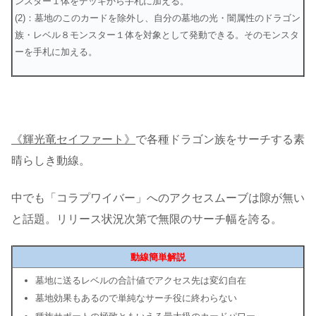
ンスター１体をデッキから手札に加える。
(2)：墓地のこのカードを除外し、自分の墓地の光・闇属性のドラゴン
族・レベル８モンスター１体を対象として発動できる。そのモンスタ
ーを手札に加える。
《輝光竜セイファート》
で各種ドラゴン族をサーチする素
晴らしき動線。
中でも「コラプワイバー」へのアクセスムーブは隙が無い
と話題。リリース状況次第で無限のサーチ幅を誇る。
動線簡単解説
墓地に送るレベルの合計値でアクセス先は変幻自在
墓地効果もあるので単純なサーチ役に終わらない