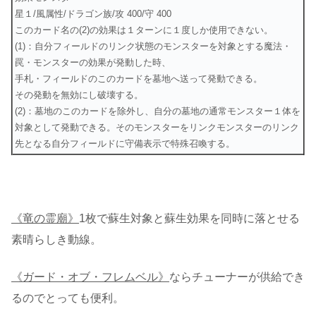
星１/風属性/ドラゴン族/攻 400/守 400
このカード名の(2)の効果は１ターンに１度しか使用できない。
(1)：自分フィールドのリンク状態のモンスターを対象とする魔法・
罠・モンスターの効果が発動した時、
手札・フィールドのこのカードを墓地へ送って発動できる。
その発動を無効にし破壊する。
(2)：墓地のこのカードを除外し、自分の墓地の通常モンスター１体を
対象として発動できる。そのモンスターをリンクモンスターのリンク
先となる自分フィールドに守備表示で特殊召喚する。
《竜の霊廟》
1枚で蘇生対象と蘇生効果を同時に落とせる
素晴らしき動線。
《ガード・オブ・フレムベル》
ならチューナーが供給でき
るのでとっても便利。