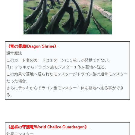
《竜の霊廟/Dragon Shrine》
通常魔法
このカード名のカードは１ターンに１枚しか発動できない。
(1)：デッキからドラゴン族モンスター１体を墓地へ送る。
この効果で墓地へ送られたモンスターがドラゴン族の通常モンスター
だった場合、
さらにデッキからドラゴン族モンスター１体を墓地へ送る事ができ
る。
《星杯の守護竜/World Chalice Guardragon》
効果モンスター