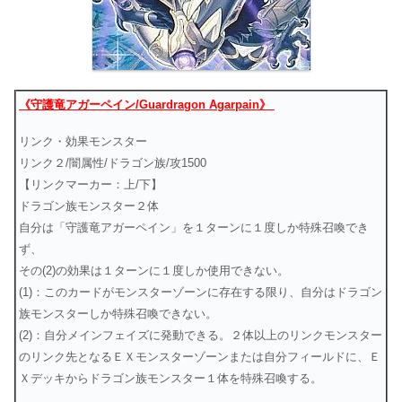
《守護竜アガーペイン/Guardragon Agarpain》
リンク・効果モンスター
リンク２/闇属性/ドラゴン族/攻1500
【リンクマーカー：上/下】
ドラゴン族モンスター２体
自分は「守護竜アガーペイン」を１ターンに１度しか特殊召喚でき
ず、
その(2)の効果は１ターンに１度しか使用できない。
(1)：このカードがモンスターゾーンに存在する限り、自分はドラゴン
族モンスターしか特殊召喚できない。
(2)：自分メインフェイズに発動できる。２体以上のリンクモンスター
のリンク先となるＥＸモンスターゾーンまたは自分フィールドに、Ｅ
Ｘデッキからドラゴン族モンスター１体を特殊召喚する。