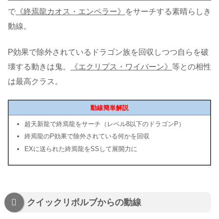
で
《終焉龍カオス・エンペラー》
をサーチする素晴らしき
動線。
P効果で除外されているドラゴン族を回収しつつ自らを破
壊する動きは鬼。
《エクリプス・ワイバーン》
等との相性
は最高クラス。
動線簡単解説
超天新龍で終焉龍をサーチ（レベル8以下のドラゴンP）
終焉龍のP効果で除外されている何かを回収
EXに送られた終焉龍をSSして展開力に
クイックリボルブからの動線