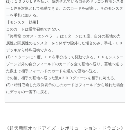
(1)：１０００ＬＰを払い、除外されている自分のドラゴン族モンスタ
ー１体を対象として発動できる。このカードを破壊し、そのモンスタ
ーを手札に加える。
【モンスター効果】
このカードは通常召喚できない。
「終焉龍 カオス・エンペラー」は１ターンに１度、自分の墓地の光
属性と闇属性のモンスターを１体ずつ除外した場合のみ、手札・ＥＸ
デッキから特殊召喚できる。
(1)：１ターンに１度、ＬＰを半分払って発動できる。ＥＸモンスター
ゾーン以外の自分フィールドのカードを全て墓地へ送り、墓地へ送っ
た数まで相手フィールドのカードを選んで墓地へ送る。
その後、相手の墓地へ送った数×３００ダメージを相手に与える。
(2)：特殊召喚した表側表示のこのカードはフィールドから離れた場合
にデッキの一番下に戻る。
《超天新龍オッドアイズ・レボリューション・ドラゴン》