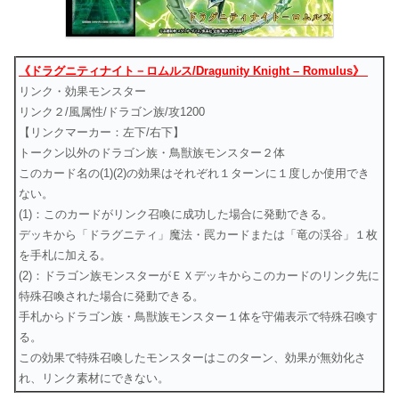
《ドラグニティナイト－ロムルス/Dragunity Knight – Romulus》
リンク・効果モンスター
リンク２/風属性/ドラゴン族/攻1200
【リンクマーカー：左下/右下】
トークン以外のドラゴン族・鳥獣族モンスター２体
このカード名の(1)(2)の効果はそれぞれ１ターンに１度しか使用でき
ない。
(1)：このカードがリンク召喚に成功した場合に発動できる。
デッキから「ドラグニティ」魔法・罠カードまたは「竜の渓谷」１枚
を手札に加える。
(2)：ドラゴン族モンスターがＥＸデッキからこのカードのリンク先に
特殊召喚された場合に発動できる。
手札からドラゴン族・鳥獣族モンスター１体を守備表示で特殊召喚す
る。
この効果で特殊召喚したモンスターはこのターン、効果が無効化さ
れ、リンク素材にできない。