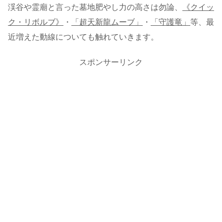
渓谷や霊廟と言った墓地肥やし力の高さは勿論、
《クイッ
ク・リボルブ》
・
「超天新龍ムーブ」
・
「守護竜」
等、最
近増えた動線についても触れていきます。
スポンサーリンク