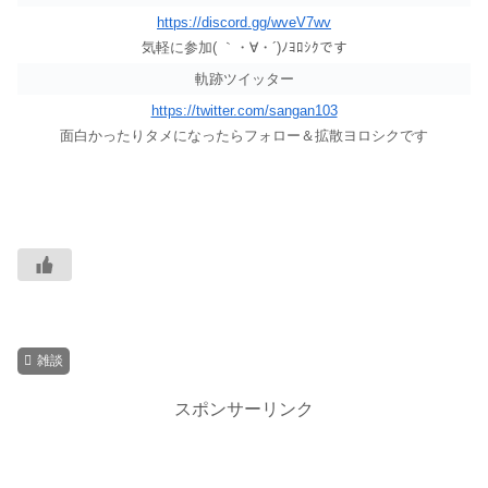
https://discord.gg/wveV7wv
気軽に参加( ｀・∀・´)ﾉﾖﾛｼｸです
軌跡ツイッター
https://twitter.com/sangan103
面白かったりタメになったらフォロー＆拡散ヨロシクです
雑談
スポンサーリンク