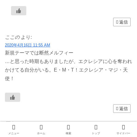
返信
ここの
より:
2020年4月16日 11:55 AM
新規テーマでは断然メルフィー
…と思った時期もありましたが、エクレシアに心を奪われ
かけてる自分がいる。E・M・T！エクレシア・マジ・天
使！
返信
匿名
より:
2020年4月16日 12:51 PM
メニュー
ホーム
検索
トップ
サイドバー