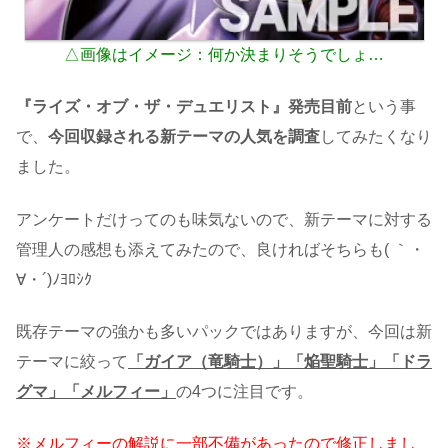
△画像はイメージ：何か決まりそうでしょ…
『ライズ・オブ・ザ・デュエリスト』発売目前
という事
で、
今回収録される新テーマの人気を調査
してみたくなり
ました。
アンケートだけってのも味気ないので、新テーマに対する
管理人の感想も添えてみたので、良ければそちらも( ｀・
∀・´)ﾉﾖﾛｼｸ
既存テーマの強かも多いパックではありますが、今回は新
テーマに絞って
「ガイア（竜騎士）」「焔聖騎士」「ドラ
グマ」「メルフィー」
の4つに注目です。
※メルフィーの解説に一部不備があったので修正しまし