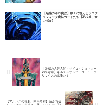
【魅惑のホロ魔法】徐々に増えるホログ
ラフィック魔法カードたち【羽根箒、サ
ンボル】
【脅威の人造人間－サイコ・ショッカー
効果考察】ギルス＆オルフェゴール・ク
リマクスの出番だ！
【アルバスの落胤・効果考察】融合内蔵
モンスター！超融合内蔵モンスター【記