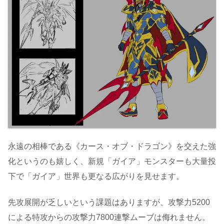
永遠の相棒である《カース・オブ・ドラゴン》を交えた強
化というのも嬉しく、新規「ガイア」モンスターも大量投
下で「ガイア」世界も更なる広がりを見せます。
先攻展開が乏しいという課題はありますが、攻撃力5200
による特攻からの攻撃力7800連撃ムーブは侮れません。