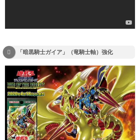
「暗黒騎士ガイア」（竜騎士軸）強化