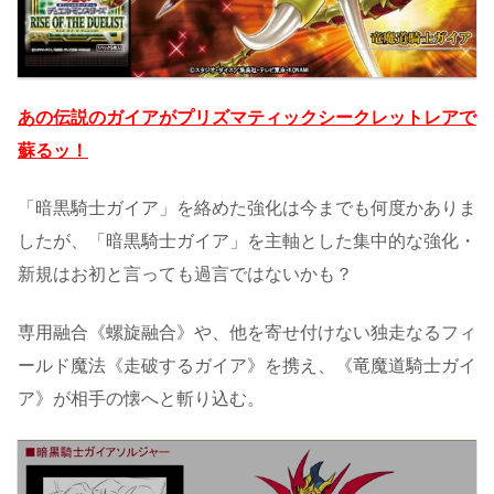
あの伝説のガイアがプリズマティックシークレットレアで
蘇るッ！
「暗黒騎士ガイア」を絡めた強化は今までも何度かありま
したが、「暗黒騎士ガイア」を主軸とした集中的な強化・
新規はお初と言っても過言ではないかも？
専用融合《螺旋融合》や、他を寄せ付けない独走なるフィ
ールド魔法《走破するガイア》を携え、《竜魔道騎士ガイ
ア》が相手の懐へと斬り込む。