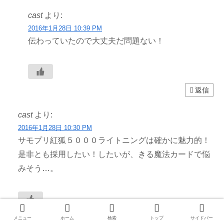
cast
より:
2016年1月28日 10:39 PM
伝わっていたので大丈夫だ問題ない！
返信
cast
より:
2016年1月28日 10:30 PM
サモプリ紅狐５０００ライトニングは確かに魅力的！
是非とも採用したい！したいが、きる魔法カードで悩
みそう…。
返信
メニュー
ホーム
検索
トップ
サイドバー