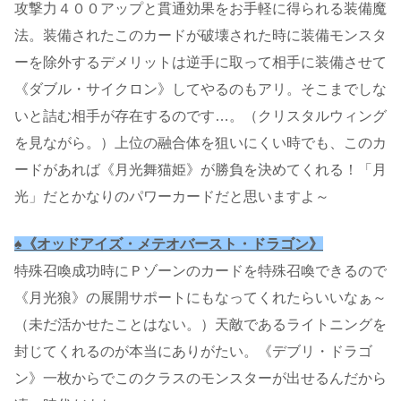
攻撃力４００アップと貫通効果をお手軽に得られる装備魔
法。装備されたこのカードが破壊された時に装備モンスタ
ーを除外するデメリットは逆手に取って相手に装備させて
《ダブル・サイクロン》してやるのもアリ。そこまでしな
いと詰む相手が存在するのです…。（クリスタルウィング
を見ながら。）上位の融合体を狙いにくい時でも、このカ
ードがあれば《月光舞猫姫》が勝負を決めてくれる！「月
光」だとかなりのパワーカードだと思いますよ～
♠《オッドアイズ・メテオバースト・ドラゴン》
特殊召喚成功時にＰゾーンのカードを特殊召喚できるので
《月光狼》の展開サポートにもなってくれたらいいなぁ～
（未だ活かせたことはない。）天敵であるライトニングを
封じてくれるのが本当にありがたい。《デブリ・ドラゴ
ン》一枚からでこのクラスのモンスターが出せるんだから