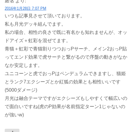
匿名
より:
2016年1月28日 7:07 PM
いつも記事見させて頂いております。
私も月光デッキ組んでます。
私の場合、相性の良さで既に有名かも知れませんが、オッ
ドアイズ＋虹彩を混ぜてます。
青猫＋虹彩で青猫割りつつおっPサーチ、メイン2おっP貼
ってエンド効果で虎サーチと繋がるので序盤の動きがなか
なか安定します。
ユニコーンと虎でおっPはペンデュラムできますし、猫姫
とランク7エクシーズとか紅狐の効果とも相性いいです
(5000ダメージ)
月光は融合テーマですがエクシーズもしやすくて幅広いの
で面白いですね(虎のP効果が名前指定ターン1じゃないの
が強いw)