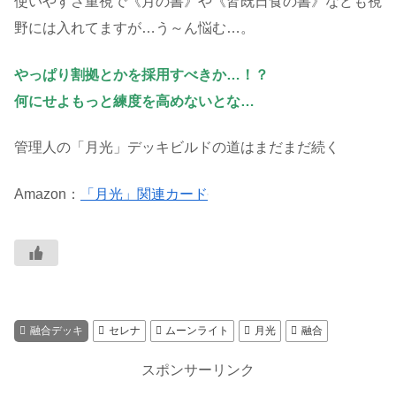
使いやすさ重視で《月の書》や《皆既日食の書》なども視
野には入れてますが…う～ん悩む…。
やっぱり割拠とかを採用すべきか…！？
何にせよもっと練度を高めないとな…
管理人の「月光」デッキビルドの道はまだまだ続く
Amazon：
「月光」関連カード
融合デッキ
セレナ
ムーンライト
月光
融合
スポンサーリンク