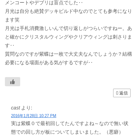
メンコートやデブリは盲点でした‥
月光は自分も絶賛デッキビルド中なのでとても参考になり
ます笑
月光は手札消費激しいんで切り返しがつらいですねー。あ
と確かにクリスタルウィングやクリアウィングは刺さりま
す‥
質問なのですが紫蝶は一枚で大丈夫なんでしょうか？結構
必要になる場面がある気がするですが‥
返信
cast
より:
2016年1月28日 10:27 PM
実は紫蝶０で最初回してたんですよね～なので無い状
態での回し方が板についてしまいました。（悪癖）