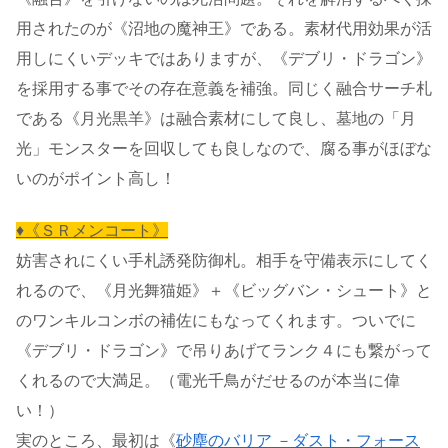
用されたのが《沼地の魔神王》である。素材代用効果が活
用しにくいデッキではありますが、《デブリ・ドラゴン》
を採用する事でその存在意義を補強。同じく融合サーチ札
である《月光黒羊》は融合素材にして良し、墓地の「月
光」モンスターを回収しても良しなので、腐る事がほぼな
いのがポイント高し！
♦《ＳＲメンコート》
妨害されにくい手札誘発防御札。相手を守備表示にしてく
れるので、《月光舞猫姫》＋《ビッグバン・シュート》と
のワンキルコンボの補佐にもなってくれます。ついでに
《デブリ・ドラゴン》で吊りあげてランク４にも繋がって
くれるので大満足。（電光千鳥がだせるのが本当に偉
い！）
実のところ、最初は
《
砂塵のバリア －ダスト・フォース