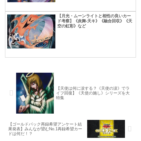
【月光・ムーンライトと相性の良いカー
ド考察】《炎舞-天キ》《融合回収》《天
空の虹彩》など
【天使は何に涙する？《天使の涙》でラ
イフ回復】《天使の施し》シリーズを大
特集
【ゴールドパック再録希望アンケート結
果発表】みんなが望むNo.1再録希望カー
ドは何だ！？