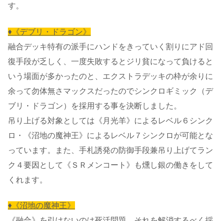
す。
♦《デブリ・ドラゴン》
融合デッキ特有の派手にハンドをきっていく割りにアド回
復手段が乏しく、一度失敗するとジリ貧になって負けると
いう場面が多かったのと、エクストラデッキの枠が余りに
余って勿体無さマックスだったのでシンクロギミック（デ
ブリ・ドラゴン）を採用する事を決断しました。
吊り上げる対象としては《月光羊》によるレベル６シンク
ロ・《沼地の魔神王》によるレベル７シンクロが可能とな
っています。また、手札誘発の防御手段兼吊り上げてラン
ク４要因として《ＳＲメンコート》も燻し銀の働きをして
くれます。
♦《沼地の魔神王》
《融合》を引けないのは死活問題。それを解消するべく採