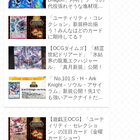
代役張れそうな逸材現
る！
「ユーティリティ・コレ
クション」新規枠出揃
う！みんなはどのカード
に期待してる？
【OCGタイムズ】「精霊
世妃ドリアード」「氷結
界の龍胤エクハジャー
ル」「真月新規」公開！
「 No.101 S・H・Ark
Knight－ソウル・アサイ
ラム」新規公開！先1で
も強いアークナイトだ
ぁ！
【遊戯王OCG】「ユーテ
ィリティ・セレクショ
ン」の注目カード《金曜
カードショー》