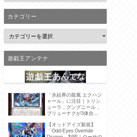
カテゴリー
遊戯王アンテナ
「氷結界の龍胤 エクハジ
ャール」に注目｜トリシ
ューラ，グングニール，
ブリューナクが3体合
体！
【オッドアイズ新規】
「Odd-Eyes Override
Dragon」判明｜ウーサの