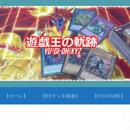
【ホーム】
【EXデッキ関連】
【YOUTUBE】