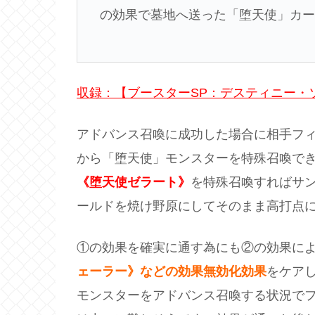
の効果で墓地へ送った「堕天使」カー
収録：【ブースターSP：デスティニー・
アドバンス召喚に成功した場合に相手フ
から「堕天使」モンスターを特殊召喚で
《堕天使ゼラート》
を特殊召喚すればサ
ールドを焼け野原にしてそのまま高打点
①の効果を確実に通す為にも②の効果に
ェーラー》などの効果無効化効果
をケア
モンスターをアドバンス召喚する状況で