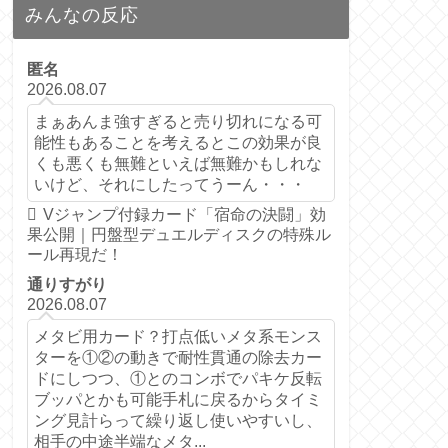
みんなの反応
匿名
2026.08.07
まぁあんま強すぎると売り切れになる可
能性もあることを考えるとこの効果が良
くも悪くも無難といえば無難かもしれな
いけど、それにしたってうーん・・・
Vジャンプ付録カード「宿命の決闘」効
果公開｜円盤型デュエルディスクの特殊ル
ール再現だ！
通りすがり
2026.08.07
メタビ用カード？打点低いメタ系モンス
ターを①②の動きで耐性貫通の除去カー
ドにしつつ、①とのコンボでパキケ反転
ブッパとかも可能手札に戻るからタイミ
ング見計らって繰り返し使いやすいし、
相手の中途半端なメタ...