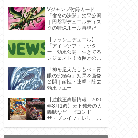
Vジャンプ付録カード
「宿命の決闘」効果公開
｜円盤型デュエルディス
クの特殊ルール再現だ！
【ラッシュデュエル】
「アインソフ・リッタ
ー」効果公開｜生きてる
レジェスト！救惺との相
性◎
「神を超えたしもべ－青
眼の究極竜」効果＆画像
公開｜耐性・連撃・除去
効果ツエー
【遊戯王高騰情報｜2026
年8月1週】天下独歩の大
義賊など「ビヨンド・
ザ・ブレイブ」レリーフ
枠を調査