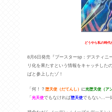
どうやら私の時代
8月6日発売『ブースターsp：デスティ
リ化を果たすという情報をキャッチした
ばと参上したゾ！
「何！？
堕天使（だてんし）
に
光堕天使（ア
「
でもなければ
でもない…一
光天使
堕天使