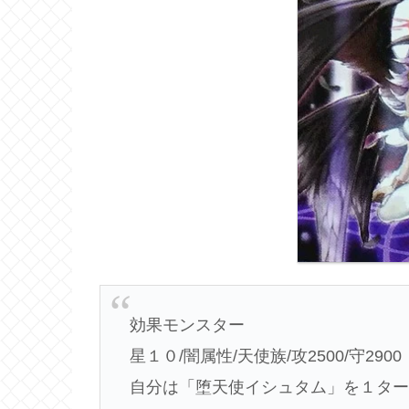
効果モンスター
星１０/闇属性/天使族/攻2500/守2900
自分は「堕天使イシュタム」を１ター