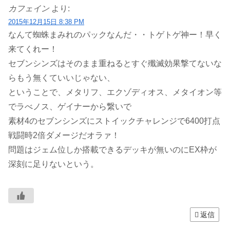
カフェイン
より:
2015年12月15日 8:38 PM
なんて蜘蛛まみれのパックなんだ・・トゲトゲ神ー！早く
来てくれー！
セブンシンズはそのまま重ねるとすぐ殲滅効果撃てないな
らもう無くていいじゃない、
ということで、メタリフ、エクゾディオス、メタイオン等
でラべノス、ゲイナーから繋いで
素材4のセブンシンズにストイックチャレンジで6400打点
戦闘時2倍ダメージだオラァ！
問題はジェム位しか搭載できるデッキが無いのにEX枠が
深刻に足りないという。
返信