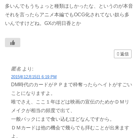
多いんでもうちょっと種類ほしかったな、というのが本音
それを言ったらアニメ本編でもOCG化されてない奴ら多
いんですけどね。GXの明日香とか
返信
匿名
より:
2015年12月15日 6:19 PM
DM時代のカードがＰＰまで枠奪ったらヘイトがすごい
ことになりますよ。
唯でさえ、ここ１年ほどは映画の宣伝のためかＤＭリ
メイクが相当の頻度で出て、
一般パックにまで食い込むほどなんですから。
ＤＭカードは他の機会で幾らでも拝むことが出来ます
よ。