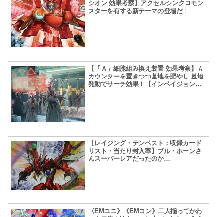
シオン 効果考察】アクセルシンクロモン
スターを有する新テーマの登場だ！
【「Ａ」細胞組み換え装置 効果考察】Ａ
カウンターを置きつつ墓地を肥やし 墓地
発動でサーチ効果！【インベイジョン・
オブ・ヴェノム】
【レイジング・テンペスト：収録カード
リスト・当たり封入率】ブル・ホーンさ
んスーパーレアだったのか…
《EMユニ》《EMコン》二人揃ってかわ