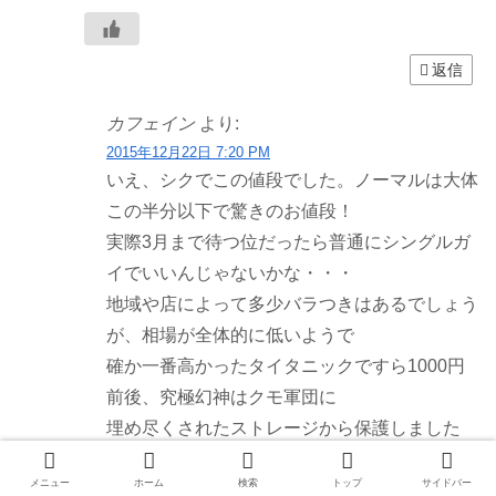
返信
カフェイン
より:
2015年12月22日 7:20 PM
いえ、シクでこの値段でした。ノーマルは大体
この半分以下で驚きのお値段！
実際3月まで待つ位だったら普通にシングルガ
イでいいんじゃないかな・・・
地域や店によって多少バラつきはあるでしょう
が、相場が全体的に低いようで
確か一番高かったタイタニックですら1000円
前後、究極幻神はクモ軍団に
埋め尽くされたストレージから保護しました
よ。
メニュー
ホーム
検索
トップ
サイドバー