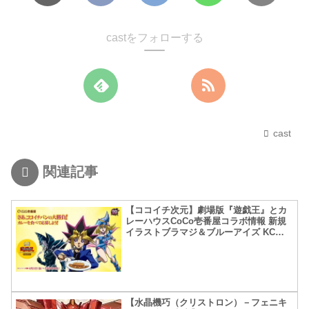
castをフォローする
cast
関連記事
【ココイチ次元】劇場版『遊戯王』とカ
レーハウスCoCo壱番屋コラボ情報 新規
イラストブラマジ＆ブルーアイズ KC仕
様アタッシュケースだと…
【水晶機巧（クリストロン）－フェニキ