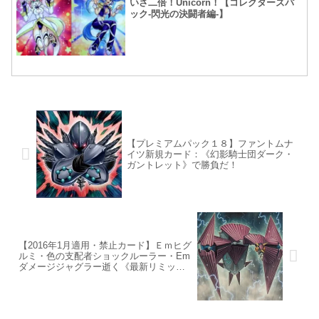
いさ二倍！Unicorn！【コレクターズパ
ック-閃光の決闘者編-】
【プレミアムパック１８】ファントムナ
イツ新規カード：《幻影騎士団ダーク・
ガントレット》で勝負だ！
【2016年1月適用・禁止カード】Ｅｍヒグ
ルミ・色の支配者ショックルーラー・Em
ダメージジャグラー逝く《最新リミット
レギュレーション改訂》