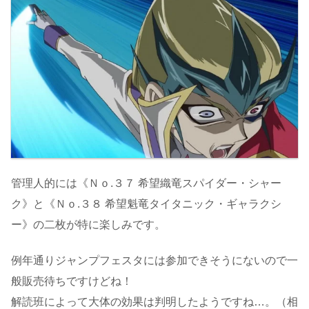
管理人的には《Ｎｏ.３７ 希望織竜スパイダー・シャー
ク》と《Ｎｏ.３８ 希望魁竜タイタニック・ギャラクシ
ー》の二枚が特に楽しみです。
例年通りジャンプフェスタには参加できそうにないので一
般販売待ちですけどね！
解読班によって大体の効果は判明したようですね…。（相