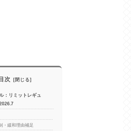
目次
ル：リミットレギュ
26.7
制・緩和理由補足