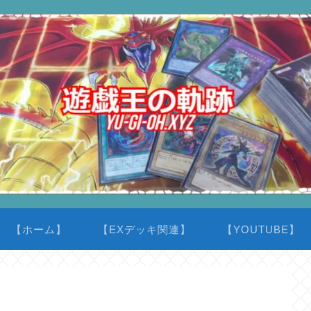
【ホーム】
【EXデッキ関連】
【YOUTUBE】