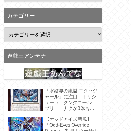
カテゴリー
遊戯王アンテナ
「氷結界の龍胤 エクハジ
ャール」に注目｜トリシ
ューラ，グングニール，
ブリューナクが3体合
体！
【オッドアイズ新規】
「Odd-Eyes Override
Dragon」判明｜ウーサの