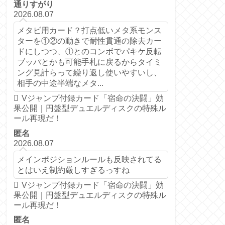
通りすがり
2026.08.07
メタビ用カード？打点低いメタ系モンス
ターを①②の動きで耐性貫通の除去カー
ドにしつつ、①とのコンボでパキケ反転
ブッパとかも可能手札に戻るからタイミ
ング見計らって繰り返し使いやすいし、
相手の中途半端なメタ...
Vジャンプ付録カード「宿命の決闘」効
果公開｜円盤型デュエルディスクの特殊ル
ール再現だ！
匿名
2026.08.07
メインポジションルールも反映されてる
とはいえ制約厳しすぎるっすね
Vジャンプ付録カード「宿命の決闘」効
果公開｜円盤型デュエルディスクの特殊ル
ール再現だ！
匿名