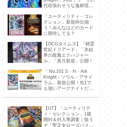
代役張れそうな逸材現
る！
「ユーティリティ・コレ
クション」新規枠出揃
う！みんなはどのカード
に期待してる？
【OCGタイムズ】「精霊
世妃ドリアード」「氷結
界の龍胤エクハジャー
ル」「真月新規」公開！
「 No.101 S・H・Ark
Knight－ソウル・アサイ
ラム」新規公開！先1で
も強いアークナイトだ
ぁ！
【UT】「ユーティリテ
ィ・セレクション」1箱
開封＆封入率調査｜狙う
ぞ「聖王女ローズパメ