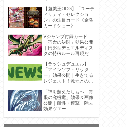
ラ」オバプリ
【遊戯王OCG】「ユーテ
ィリティ・セレクショ
ン」の注目カード《金曜
カードショー》
Vジャンプ付録カード
「宿命の決闘」効果公開
｜円盤型デュエルディス
クの特殊ルール再現だ！
【ラッシュデュエル】
「アインソフ・リッタ
ー」効果公開｜生きてる
レジェスト！救惺との相
性◎
「神を超えたしもべ－青
眼の究極竜」効果＆画像
公開｜耐性・連撃・除去
効果ツエー