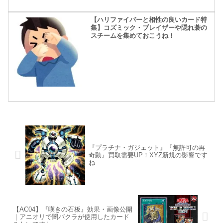
【ハリファイバーと相性の良いカード特
集】コズミック・ブレイザーや隠れ蓑の
スチームを集めておこうね！
『プラチナ・ガジェット』『無許可の再
奇動』買取需要UP！XYZ新規の影響です
ね
【AC04】『嘆きの石板』効果・画像公開
｜アニオリで闇バクラが使用したカード