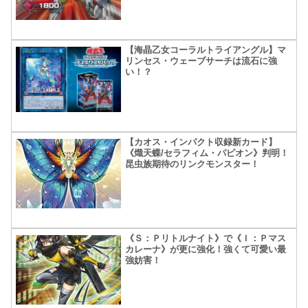
【海晶乙女コーラルトライアングル】マ
リンセス・ウェーブサーチは流石に強
い！？
【カオス・インパクト収録新カード】
《熾天蝶/セラフィム・パピオン》判明！
昆虫族期待のリンクモンスター！
《Ｓ：Ｐリトルナイト》で《Ｉ：Ｐマス
カレーナ》が更に強化！強くて可愛い最
強妨害！