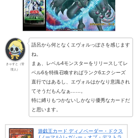
語呂から何となくエヴォルっぽさを感じます
ね。
まぁ、レベル4モンスターをリリースしてレ
きゃすと（管
理人）
ベル6を特殊召喚すればランク6エクシーズ
直行ではあるし、エヴォルはかなり意識され
てそうだもんなぁ……。
特に縛りもつかないしかなり優秀なカードだ
と思います。
遊戯王カード ディノベーダー・ドクス
(ノーマル) レガシー・オブ・デストラ