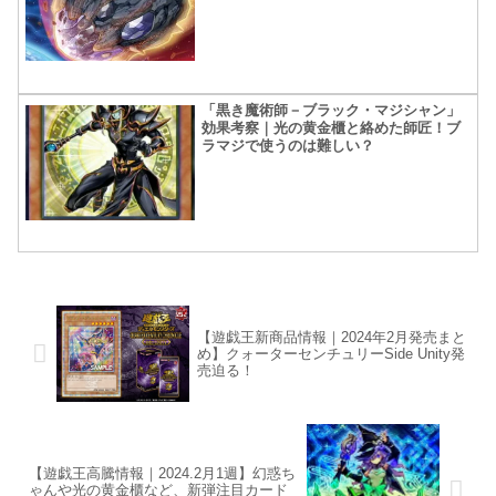
な岩石族！
「黒き魔術師－ブラック・マジシャン」
効果考察｜光の黄金櫃と絡めた師匠！ブ
ラマジで使うのは難しい？
【遊戯王新商品情報｜2024年2月発売まと
め】クォーターセンチュリーSide Unity発
売迫る！
【遊戯王高騰情報｜2024.2月1週】幻惑ち
ゃんや光の黄金櫃など、新弾注目カード