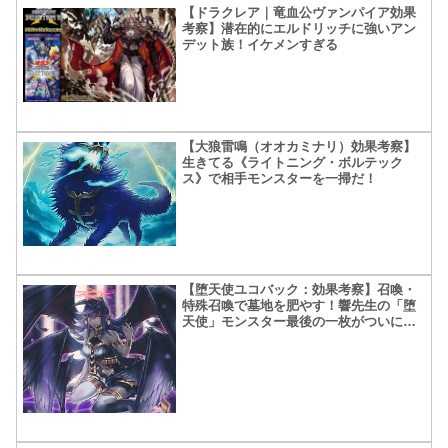
【ドラクレア｜竜血公ヴァンパイア効果
考察】潜在的にエルドリッチに強いアン
デット族！イケメンすぎる
【大狼雷鳴（オオカミナリ）効果考察】
生きてる《ライトニング・ボルテック
ス》で相手モンスターを一掃だ！
【堕天使ユコバック：効果考察】召喚・
特殊召喚で墓地を肥やす！響先生の「堕
天使」モンスター最後の一枚がついにＯ
ＣＧ化！