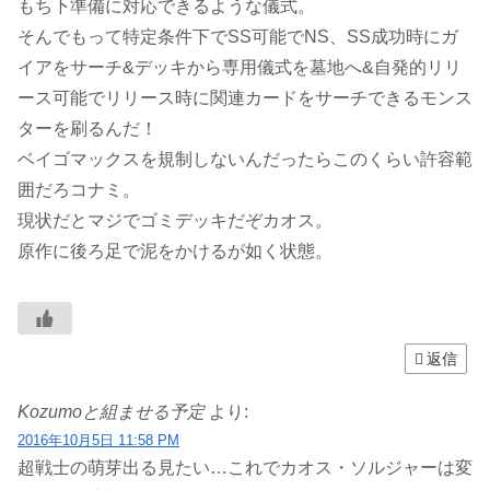
もち下準備に対応できるような儀式。
そんでもって特定条件下でSS可能でNS、SS成功時にガ
イアをサーチ&デッキから専用儀式を墓地へ&自発的リリ
ース可能でリリース時に関連カードをサーチできるモンス
ターを刷るんだ！
ベイゴマックスを規制しないんだったらこのくらい許容範
囲だろコナミ。
現状だとマジでゴミデッキだぞカオス。
原作に後ろ足で泥をかけるが如く状態。
返信
Kozumoと組ませる予定
より:
2016年10月5日 11:58 PM
超戦士の萌芽出る見たい…これでカオス・ソルジャーは変