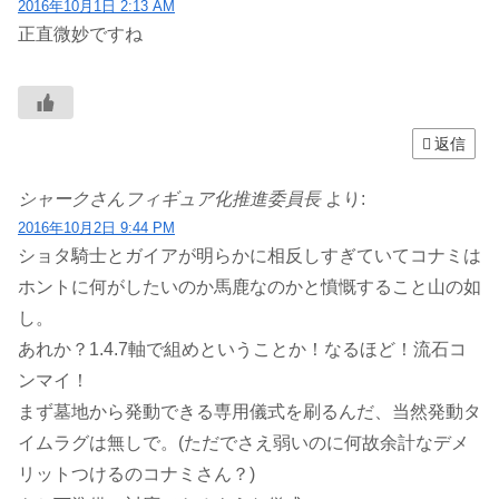
2016年10月1日 2:13 AM
正直微妙ですね
返信
シャークさんフィギュア化推進委員長
より:
2016年10月2日 9:44 PM
ショタ騎士とガイアが明らかに相反しすぎていてコナミは
ホントに何がしたいのか馬鹿なのかと憤慨すること山の如
し。
あれか？1.4.7軸で組めということか！なるほど！流石コ
ンマイ！
まず墓地から発動できる専用儀式を刷るんだ、当然発動タ
イムラグは無しで。(ただでさえ弱いのに何故余計なデメ
リットつけるのコナミさん？)