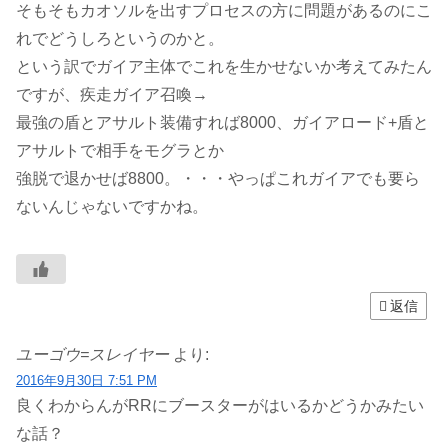
そもそもカオソルを出すプロセスの方に問題があるのにこ
れでどうしろというのかと。
という訳でガイア主体でこれを生かせないか考えてみたん
ですが、疾走ガイア召喚→
最強の盾とアサルト装備すれば8000、ガイアロード+盾と
アサルトで相手をモグラとか
強脱で退かせば8800。・・・やっぱこれガイアでも要ら
ないんじゃないですかね。
返信
ユーゴウ=スレイヤー
より:
2016年9月30日 7:51 PM
良くわからんがRRにブースターがはいるかどうかみたい
な話？