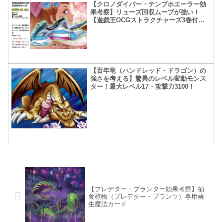
【クロノダイバー・テンプホエーラー効
果考察】リューズ回収ムーブが強い！
【遊戯王OCGストラクチャーズ3巻付録
カード】
【百年竜（ハンドレッド・ドラゴン）の
強さを考える】驚異のレベル変動モンス
ター！最大レベル17・攻撃力3100！
【プレデター・プランター効果考察】捕
食植物（プレデター・プランツ）専用蘇
生魔法カード