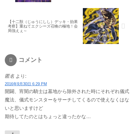
【十二獣（じゅうにしし）デッキ・効果
考察】重ねてエクシーズ召喚の極地！会
局強えぇ～
コメント
匿名
より:
2016年9月30日 6:29 PM
開闢、宵闇の騎士は墓地から除外された時にそれぞれ儀式
魔法、儀式モンスターをサーチしてくるので使えなくはな
いと思いますけど
期待してたのとはちょっと違ったかな…