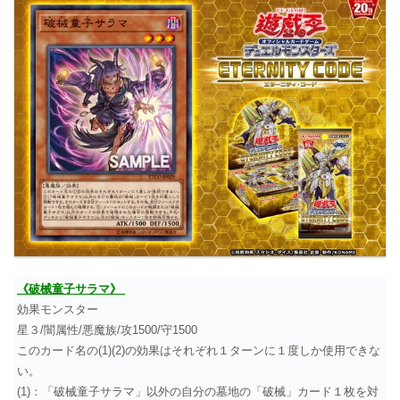
《破械童子サラマ》
効果モンスター
星３/闇属性/悪魔族/攻1500/守1500
このカード名の(1)(2)の効果はそれぞれ１ターンに１度しか使用できな
い。
(1)：「破械童子サラマ」以外の自分の墓地の「破械」カード１枚を対