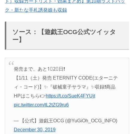
ド）収録カードリスト・効果まとめ】第10期ラストパッ
ク・新たな手札誘発娘も収録
ソース：【遊戯王OCG公式ツイッタ
ー】
発売まで、あと1⃣2⃣日❗️
【1/11（土）発売 ETERNITY CODE(エターニテ
ィ・コード)】✨『破械童子サラマ』✨収録❗️商品
HPはこちら👉
https://t.co/SueK4FYUjt
pic.twitter.com/tL2tZG9ru6
— 【公式】遊戯王OCG (@YuGiOh_OCG_INFO)
December 30, 2019