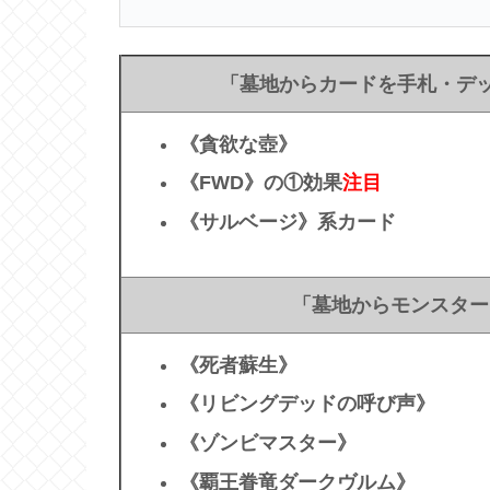
「墓地からカードを手札・デッ
《貪欲な壺》
《FWD》の①効果
注目
《サルベージ》系カード
「墓地からモンスター
《死者蘇生》
《リビングデッドの呼び声》
《ゾンビマスター》
《覇王眷竜ダークヴルム》