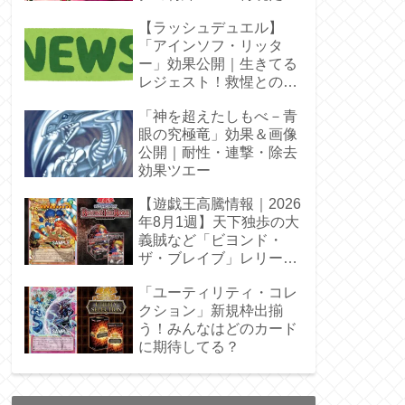
【ラッシュデュエル】
「アインソフ・リッタ
ー」効果公開｜生きてる
レジェスト！救惺との相
性◎
「神を超えたしもべ－青
眼の究極竜」効果＆画像
公開｜耐性・連撃・除去
効果ツエー
【遊戯王高騰情報｜2026
年8月1週】天下独歩の大
義賊など「ビヨンド・
ザ・ブレイブ」レリーフ
枠を調査
「ユーティリティ・コレ
クション」新規枠出揃
う！みんなはどのカード
に期待してる？