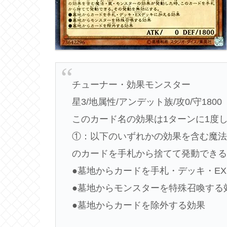
チューナー・効果モンスター
星3/地属性/アンデット族/攻0/守1800
このカード名の効果は1ターンに1度
①：以下のいずれかの効果を含む魔
のカードを手札から捨てて発動でき
●墓地からカードを手札・デッキ・E
●墓地からモンスターを特殊召喚する
●墓地からカードを除外する効果