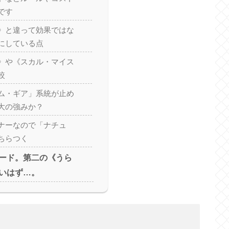
です
》と違って効果ではな
にしている点
ウ》や《スカル・マイス
較
ーム・ギア」系統が止め
大の強みか？
ナーなので「ナチュ
ちらつく
ード。第二の《うら
いはず…。