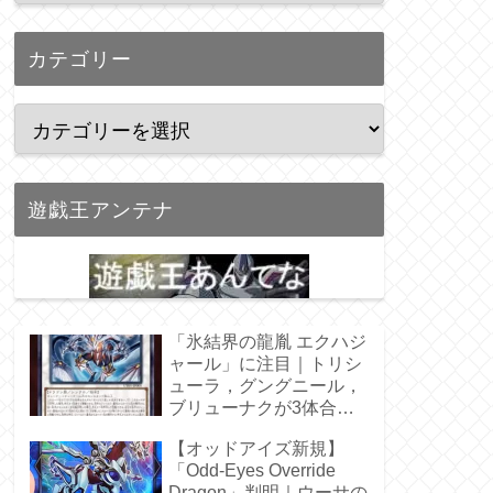
カテゴリー
遊戯王アンテナ
「氷結界の龍胤 エクハジ
ャール」に注目｜トリシ
ューラ，グングニール，
ブリューナクが3体合
体！
【オッドアイズ新規】
「Odd-Eyes Override
Dragon」判明｜ウーサの