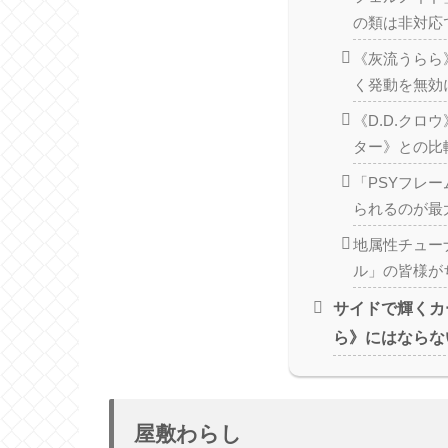
の類は非対応
《灰流うらら
く発動を無効
《D.D.クロ
ター》との比
「PSYフレ
られるのが最
地属性チュー
ル」の皆様が
サイドで輝くカ
ら》にはならな
屋敷わらし