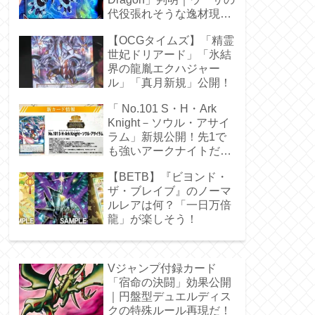
代役張れそうな逸材現
る！
【OCGタイムズ】「精霊
世妃ドリアード」「氷結
界の龍胤エクハジャー
ル」「真月新規」公開！
「 No.101 S・H・Ark
Knight－ソウル・アサイ
ラム」新規公開！先1で
も強いアークナイトだ
ぁ！
【BETB】『ビヨンド・
ザ・ブレイブ』のノーマ
ルレアは何？「一日万倍
龍」が楽しそう！
Vジャンプ付録カード
「宿命の決闘」効果公開
｜円盤型デュエルディス
クの特殊ルール再現だ！