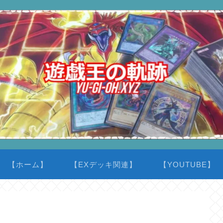
【ホーム】
【EXデッキ関連】
【YOUTUBE】