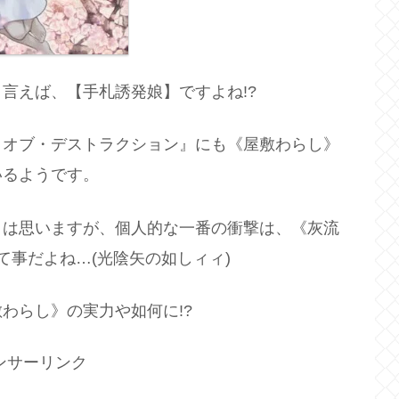
言えば、【手札誘発娘】ですよね!?
・オブ・デストラクション』にも《屋敷わらし》
いるようです。
とは思いますが、個人的な一番の衝撃は、《灰流
て事だよね…(光陰矢の如しィィ)
わらし》の実力や如何に!?
ンサーリンク