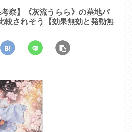
果考察】《灰流うらら》の墓地バ
と比較されそう【効果無効と発動無