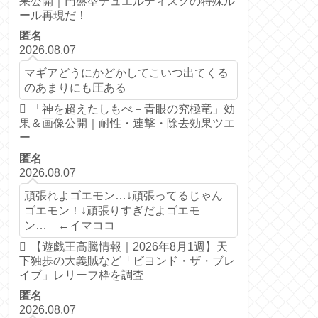
果公開｜円盤型デュエルディスクの特殊ル
ール再現だ！
匿名
2026.08.07
マギアどうにかどかしてこいつ出てくる
のあまりにも圧ある
「神を超えたしもべ－青眼の究極竜」効
果＆画像公開｜耐性・連撃・除去効果ツエ
ー
匿名
2026.08.07
頑張れよゴエモン…↓頑張ってるじゃん
ゴエモン！↓頑張りすぎだよゴエモ
ン… ←イマココ
【遊戯王高騰情報｜2026年8月1週】天
下独歩の大義賊など「ビヨンド・ザ・ブレ
イブ」レリーフ枠を調査
匿名
2026.08.07