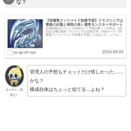
な？
【玲瓏竜クンツァイド効果予想】ドラゴリシアは
青眼の白龍と相性の良い通常モンスターサポート
月初恒例のVジャンプ付録カード予想記事ッ！今回は、9月
21日土曜日発売『Vジャンプ11月特大号』付録カード《玲
瓏竜クンツァイド》の効果を予想してみました。レベル・
属性・通常モンスターをサポート（青眼の白龍と相性が良
いらしい）程度の情報しかな...
2024.09.03
yu-gi-oh.xyz
管理人の予想もチョットだけ惜しかった……
かな？
構成自体はちょっと似てる…よね？
きゃすと（管
理人）