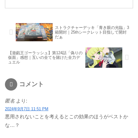
ストラクチャーデッキ「青き眼の光臨」3
箱開封｜25thシークレット目指して開封
だぁ
【遊戯王ゴーラッシュ】第124話「偽りの
仮面」感想｜互いの全てを賭けた全力デ
ュエル
コメント
匿名
より:
2024年9月7日 11:51 PM
悪用されないことを考えるとこの効果のほうがベストか
な…？