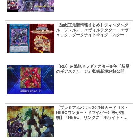
【遊戯王最新情報まとめ】ティンダング
ル・ジレルス、エヴォルテクター・エヴ
ェック、ダークナイト＠イグニスター公
開
【RD】超撃龍ドラギアスターIF等『新星
のギアスチャージ』収録新規14枚公開
【プレミアムパック20収録カード《Ｘ・
HEROワンダー・ドライバー》等が判
明】「HERO」リンクに「ホワイト・オ
ーラ」新規だと！？