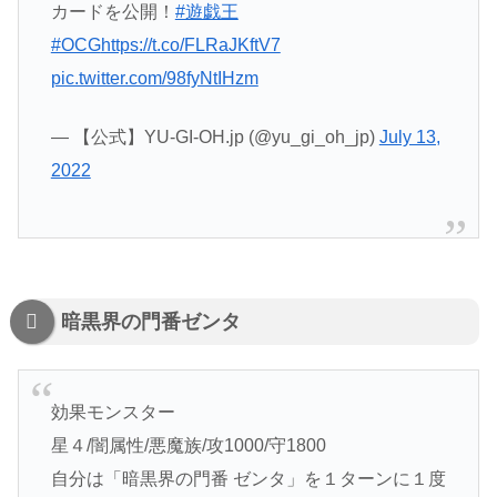
カードを公開！
#遊戯王
#OCG
https://t.co/FLRaJKftV7
pic.twitter.com/98fyNtIHzm
— 【公式】YU-GI-OH.jp (@yu_gi_oh_jp)
July 13,
2022
暗黒界の門番ゼンタ
効果モンスター
星４/闇属性/悪魔族/攻1000/守1800
自分は「暗黒界の門番 ゼンタ」を１ターンに１度