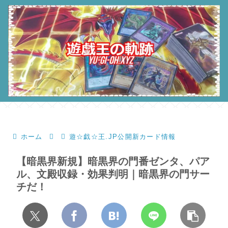
ホーム
遊☆戯☆王.JP公開新カード情報
【暗黒界新規】暗黒界の門番ゼンタ、パア
ル、文殿収録・効果判明｜暗黒界の門サー
チだ！