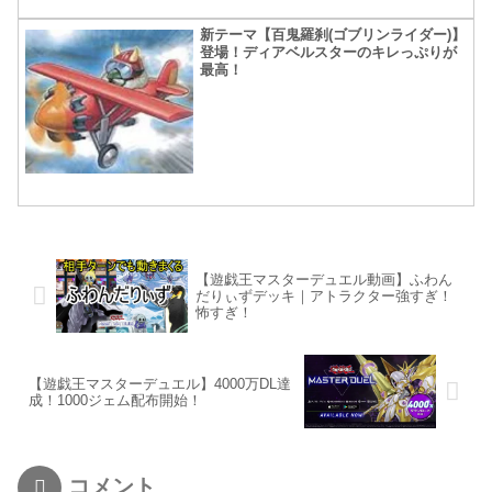
新テーマ【百鬼羅刹(ゴブリンライダー)】
登場！ディアベルスターのキレっぷりが
最高！
【遊戯王マスターデュエル動画】ふわん
だりぃずデッキ｜アトラクター強すぎ！
怖すぎ！
【遊戯王マスターデュエル】4000万DL達
成！1000ジェム配布開始！
コメント