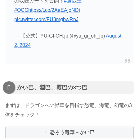
の収録カードを公開！
#遊戯王
#OCG
https://t.co/2AaEAjoNDi
pic.twitter.com/FU3mgbwRnJ
— 【公式】YU-GI-OH.jp (@yu_gi_oh_jp)
August
2, 2024
かい巴、淵巴、霸巴の3つ巴
まずは、ドラゴンへの昇華を目指す恐竜、海竜、幻竜の3
体をチェック！
恐ろう竜華－かい巴