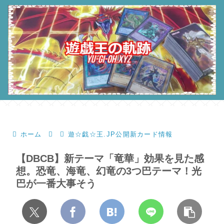
ホーム
遊☆戯☆王.JP公開新カード情報
【DBCB】新テーマ「竜華」効果を見た感
想。恐竜、海竜、幻竜の3つ巴テーマ！光
巴が一番大事そう