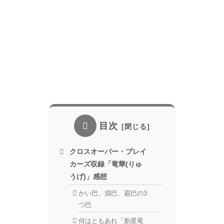
目次
クロスオーバー・ブレイ
カーズ収録「竜華(りゅ
うげ)」感想
かい巴、淵巴、霸巴の3
つ巴
何はともあれ「創星竜