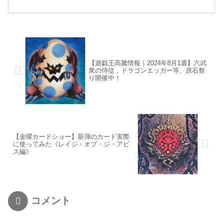
【遊戯王高騰情報｜2024年8月1週】六武
衆の侍従，ドラゴンエッガー等、原石祭
り開催中！
【金曜カードショー】新弾のカード実際
に使ってみた《レイジ・オブ・ジ・アビ
ス編》
コメント