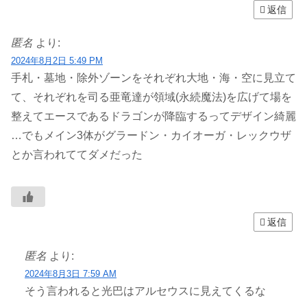
返信
匿名
より:
2024年8月2日 5:49 PM
手札・墓地・除外ゾーンをそれぞれ大地・海・空に見立て
て、それぞれを司る亜竜達が領域(永続魔法)を広げて場を
整えてエースであるドラゴンが降臨するってデザイン綺麗
…でもメイン3体がグラードン・カイオーガ・レックウザ
とか言われててダメだった
返信
匿名
より:
2024年8月3日 7:59 AM
そう言われると光巴はアルセウスに見えてくるな