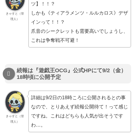
ツ】！！？
しかも《ティアラメンツ・ルルカロス》デザ
きゃすと（管
理人）
インって！！？
爪音のシークレットも需要高いでしょうし、
これは争奪戦不可避！
続報は『遊戯王OCG』公式HPにて9/2（金）
18時頃に公開予定
詳細は9/2日の18時ころに公開されるとの事
なので、とりあえず続報公開待て！って感じ
ですね。これはどちらも人気が出そうです
きゃすと（管
理人）
わ…。