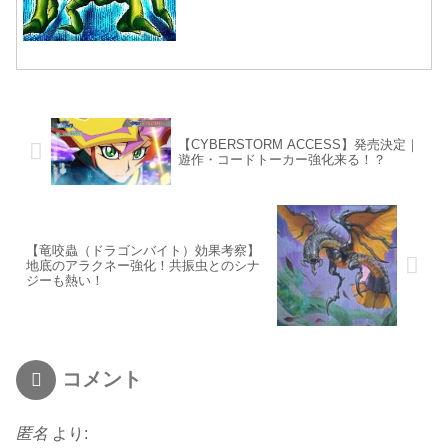
【CYBERSTORM ACCESS】発売決定｜
遊作・コードトーカー強化来る！？
【竜咬蟲（ドラゴンバイト）効果考察】
地底のアラクネー強化！共振虫とのシナ
ジーも熱い！
コメント
匿名
より: