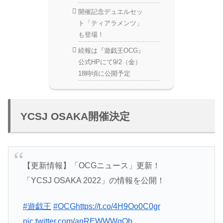
開催記念デュエルセッ
ト「ティアラメンツ」
も登場！
続報は『遊戯王OCG』
公式HPにて9/2（金）
18時頃に公開予定
YCSJ OSAKA開催決定
【更新情報】「OCGニュース」更新！
「YCSJ OSAKA 2022」の情報を公開！
#遊戯王
#OCG
https://t.co/4H9Oo0C0gr
pic.twitter.com/anREWWWgQb