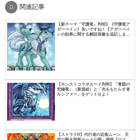
関連記事
【新テーマ「守護竜」判明】《守護竜ア
ガーペイン》良いですね！【アガーペイ
ンの効果に関する解説画像を追記しまし
た】
【モンストコラボカード判明】「青眼の
究極竜」（新規絵）と「光をもたらす者
ルシファー」をゲットせよ！
【ストラクR】代行者の近衛ムーン、天
空の聖水等新カード公開・感想【ロス