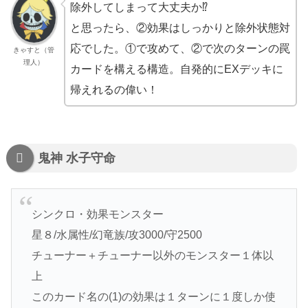
除外してしまって大丈夫か⁉
と思ったら、②効果はしっかりと除外状態対
応でした。①で攻めて、②で次のターンの罠
きゃすと（管
理人）
カードを構える構造。自発的にEXデッキに
帰えれるの偉い！
鬼神 水子守命
シンクロ・効果モンスター
星８/水属性/幻竜族/攻3000/守2500
チューナー＋チューナー以外のモンスター１体以
上
このカード名の(1)の効果は１ターンに１度しか使