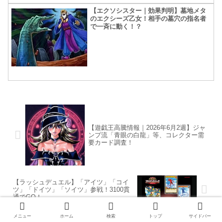
【エクソシスター｜効果判明】墓地メタ
のエクシーズ乙女！相手の墓穴の指名者
で一斉に動く！？
【遊戯王高騰情報｜2026年6月2週】ジャ
ンプ流「青眼の白龍」等、コレクター需
要カード調査！
【ラッシュデュエル】「アイツ」「コイ
ツ」「ドイツ」「ソイツ」参戦！3100貫
通でGO！
メニュー
ホーム
検索
トップ
サイドバー