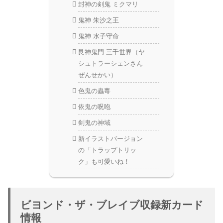
封神の剣鬼 ミクマリ
鬼神 朱沙之王
鬼神 水子守命
艮神鬼門 三千世界（ヤ
シュトラーシェンさん
ぜんせかい）
色鬼の蟲毒
依鬼の呪咆
剣鬼の神域
新イラストバージョン
の「トラップトリッ
ク」も可愛いね！
ビヨンド・ザ・ブレイブ収録新カード
情報