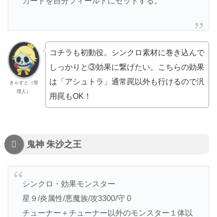
カードを自分フィールドにセットする。
コチラも初動役。シンクロ素材に巻き込んで
しっかりと③効果に繋げたい。こちらの効果
は「アシュトラ」通常罠以外も行けるので汎
きゃすと（管
理人）
用罠もOK！
鬼神 朱沙之王
シンクロ・効果モンスター
星９/炎属性/悪魔族/攻3300/守 0
チューナー＋チューナー以外のモンスター１体以