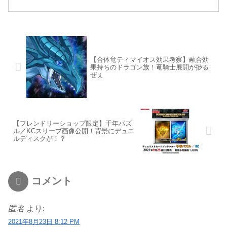
【合体竜ティマイオス効果考察】融合効
果持ちのドラゴン族！竜騎士展開が捗る
ぜぇ
【フレンドリーショップ限定】千年パズ
ル／KCスリーブ画像公開！背景にデュエ
ルディスクが！？
コメント
匿名
より:
2021年8月23日 8:12 PM