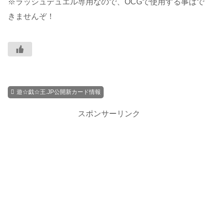
※ラッシュデュエル専用なので、OCGで使用する事はで
きませんぞ！
遊☆戯☆王.JP公開新カード情報
スポンサーリンク