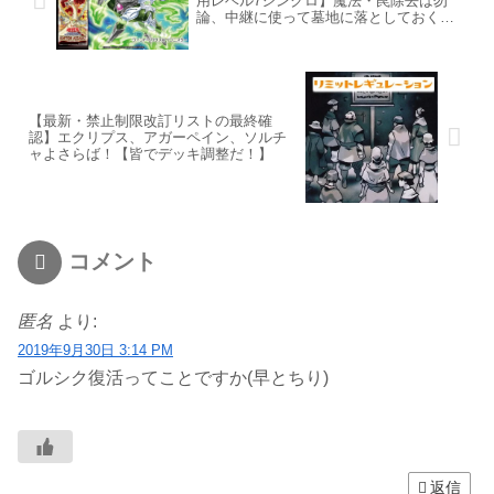
用レベル7シンクロ】魔法・罠除去は勿
論、中継に使って墓地に落としておくの
もオススメ！
【最新・禁止制限改訂リストの最終確
認】エクリプス、アガーペイン、ソルチ
ャよさらば！【皆でデッキ調整だ！】
コメント
匿名
より:
2019年9月30日 3:14 PM
ゴルシク復活ってことですか(早とちり)
返信