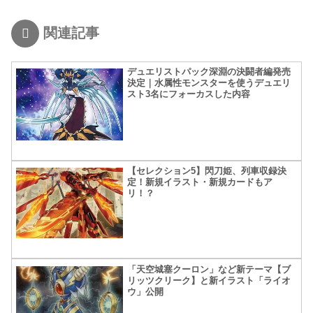
関連記事
デュエリストパック深淵の決闘者編発売
決定｜水属性モンスターを使うデュエリ
スト3名にフォーカスした内容
【セレクション5】閃刀姫、列車収録決
定！新規イラスト・新規カードもア
リ！？
「天空城塞クーロン」など新テーマ【ブ
リッツクリーク】と新イラスト「ライオ
ウ」公開